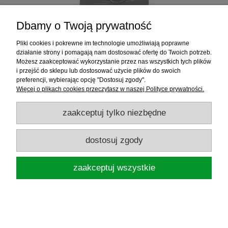
Dbamy o Twoją prywatność
BLACK CAT HACZYKI SUMOWE MEGA
HOOK 8/0BN 4348800
Pliki cookies i pokrewne im technologie umożliwiają poprawne
działanie strony i pomagają nam dostosować ofertę do Twoich potrzeb.
Możesz zaakceptować wykorzystanie przez nas wszystkich tych plików
i przejść do sklepu lub dostosować użycie plików do swoich
26,99 zł
preferencji, wybierając opcję "Dostosuj zgody".
Więcej o plikach cookies przeczytasz w naszej Polityce prywatności.
powiadom o dostępności
zaakceptuj tylko niezbędne
dostosuj zgody
zaakceptuj wszystkie