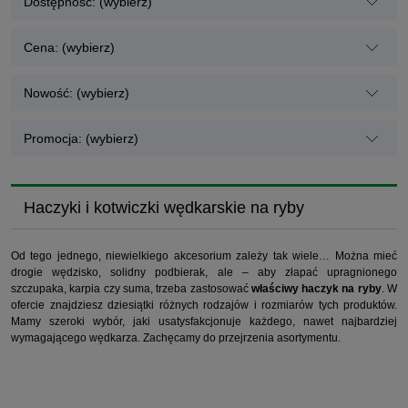
Dostępność: (wybierz)
Cena: (wybierz)
Nowość: (wybierz)
Promocja: (wybierz)
Haczyki i kotwiczki wędkarskie na ryby
Od tego jednego, niewielkiego akcesorium zależy tak wiele… Można mieć
drogie wędzisko, solidny podbierak, ale – aby złapać upragnionego
szczupaka, karpia czy suma, trzeba zastosować
właściwy haczyk na ryby
. W
ofercie znajdziesz dziesiątki różnych rodzajów i rozmiarów tych produktów.
Mamy szeroki wybór, jaki usatysfakcjonuje każdego, nawet najbardziej
wymagającego wędkarza. Zachęcamy do przejrzenia asortymentu.