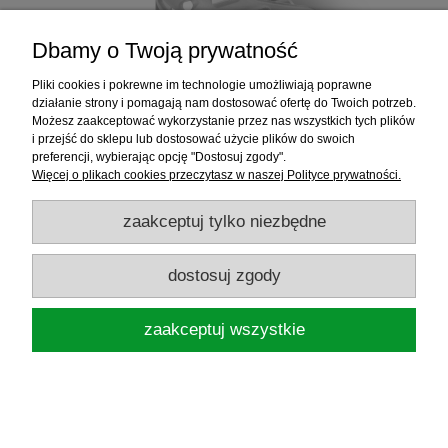
Dbamy o Twoją prywatność
Pliki cookies i pokrewne im technologie umożliwiają poprawne
działanie strony i pomagają nam dostosować ofertę do Twoich potrzeb.
Możesz zaakceptować wykorzystanie przez nas wszystkich tych plików
BROWNING KOSZYK PELLET M 2,9CM
i przejść do sklepu lub dostosować użycie plików do swoich
1,8CM 20G
preferencji, wybierając opcję "Dostosuj zgody".
Więcej o plikach cookies przeczytasz w naszej Polityce prywatności.
zaakceptuj tylko niezbędne
7,90 zł
dostosuj zgody
powiadom o dostępności
zaakceptuj wszystkie