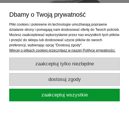
Dbamy o Twoją prywatność
Pliki cookies i pokrewne im technologie umożliwiają poprawne
działanie strony i pomagają nam dostosować ofertę do Twoich potrzeb.
Możesz zaakceptować wykorzystanie przez nas wszystkich tych plików
i przejść do sklepu lub dostosować użycie plików do swoich
preferencji, wybierając opcję "Dostosuj zgody".
Więcej o plikach cookies przeczytasz w naszej Polityce prywatności.
zaakceptuj tylko niezbędne
FOX NAMIOT KARPIOWY R-SERIES 2 MAN
GIANT
dostosuj zgody
2 879,00 zł
zaakceptuj wszystkie
powiadom o dostępności