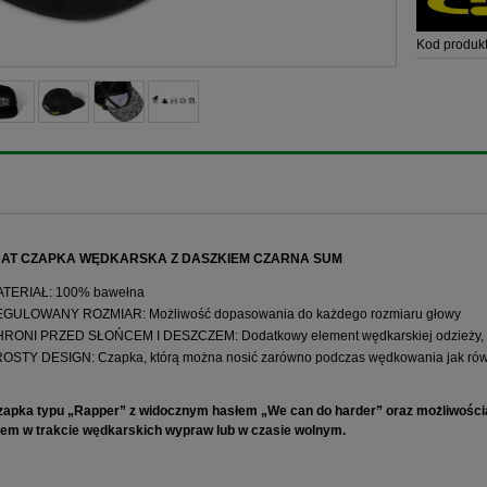
Kod produkt
AT CZAPKA WĘDKARSKA Z DASZKIEM CZARNA SUM
TERIAŁ: 100% bawełna
GULOWANY ROZMIAR: Możliwość dopasowania do każdego rozmiaru głowy
RONI PRZED SŁOŃCEM I DESZCZEM: Dodatkowy element wędkarskiej odzieży, kt
OSTY DESIGN: Czapka, którą można nosić zarówno podczas wędkowania jak równ
zapka typu „Rapper” z widocznym hasłem „We can do harder” oraz możliwością 
cem w trakcie wędkarskich wypraw lub w czasie wolnym.