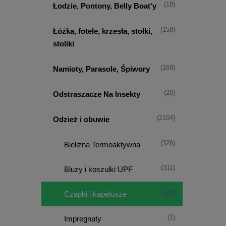
(18)
Łodzie, Pontony, Belly Boat'y
(158)
Łóżka, fotele, krzesła, stołki,
stoliki
(168)
Namioty, Parasole, Śpiwory
(20)
Odstraszacze Na Insekty
(2104)
Odzież i obuwie
(326)
Bielizna Termoaktywna
(311)
Bluzy i koszulki UPF
(99)
Czapki i kapelusze
(1)
Impregnaty