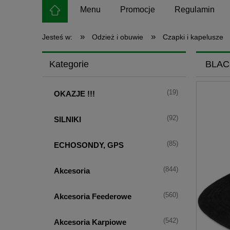
Menu
Promocje
Regulamin
»
»
Jesteś w:
Odzież i obuwie
Czapki i kapelusze
Kategorie
BLAC
(19)
OKAZJE !!!
(92)
SILNIKI
(85)
ECHOSONDY, GPS
(844)
Akcesoria
(560)
Akcesoria Feederowe
(542)
Akcesoria Karpiowe