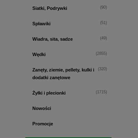
(90)
Siatki, Podrywki
(51)
Spławiki
(49)
Wiadra, sita, sadze
(2855)
Wędki
(320)
Zanęty, ziemie, pellety, kulki i
dodatki zanętowe
(1715)
Żyłki i plecionki
Nowości
Promocje