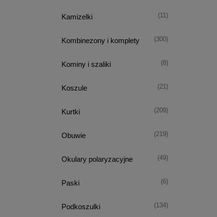
(11)
Kamizelki
(300)
Kombinezony i komplety
(8)
Kominy i szaliki
(21)
Koszule
(209)
Kurtki
(219)
Obuwie
(49)
Okulary polaryzacyjne
(6)
Paski
(134)
Podkoszulki