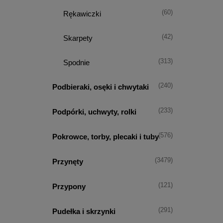
(60)
Rękawiczki
(42)
Skarpety
(313)
Spodnie
(240)
Podbieraki, osęki i chwytaki
(233)
Podpórki, uchwyty, rolki
(576)
Pokrowce, torby, plecaki i tuby
(3479)
Przynęty
(121)
Przypony
(291)
Pudełka i skrzynki