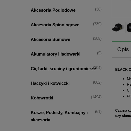
(38)
Akcesoria Podlodowe
(739)
Akcesoria Spinningowe
(309)
Akcesoria Sumowe
Opis
(5)
Akumulatory i ładowarki
(204)
Ciężarki, śruciny i gruntomierze
BLACK C
MA
(862)
Haczyki i kotwiczki
RE
CH
PR
(1494)
Kołowrotki
Czarna c
(61)
Kosze, Podesty, Kombajny i
czy słoń
akcesoria