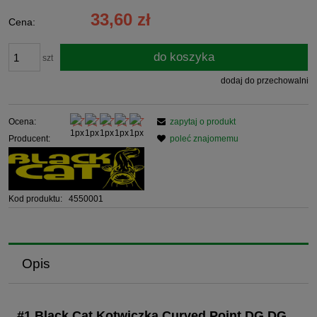
33,60 zł
Cena:
do koszyka
szt
dodaj do przechowalni
Ocena:
zapytaj o produkt
Producent:
poleć znajomemu
Kod produktu:
4550001
Opis
#1 Black Cat Kotwiczka Curved Point DG DG