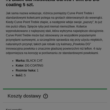
coating 5 szt.
Jak sama nazwa wskazuje, różnica pomiędzy Curve Point Treble i
standardowymi kotwicami polega na grotach skierowanych do wewnątrz.
Kiedy Curve Point Treble złapie, a następnie wbije swoje „pazury”, to już
nie puści ofiary. Spięcie ryby jest niemal niemożliwe. Kotwice
wyprodukowano z najlepszej stali, która wytrzyma największe obciążenie.
Curve Point Treble może być stosowany ze wszystkimi popularnymi
przynętami sumowymi, a szczególnie sprawdza się przy użyciu miękkich,
naturalnych przynęt, takich jak robaki czy kalmary.„Powłoka DG”
innowacyjna powłoka o znacznie gładszej powierzchni niż teflon. 4 razy
odporniejsza na korozję w porównaniu ze standardowymi powłokami.
Marka:
BLACK CAT
Kolor:
DG COATING
Rozmiar haka:
1
Ilość:
5
Koszty dostawy
Cena nie zawiera ewentualnych kosztów płatności
Kraj wysyłki: