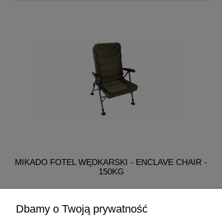
MIKADO FOTEL WĘDKARSKI - ENCLAVE CHAIR -
150KG
318,90 zł
Dbamy o Twoją prywatność
do koszyka