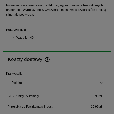
Niskoszumowa wersja śmigła U-Float, wyprodukowana bez szklanych
grzechotek. Wyposażone w wytrzymałe metalowe skrzydła, które emitują
silne fale pod wodą.
PARAMETRY:
Waga [g]: 40
Koszty dostawy
Cena nie zawiera ewentualnych kosztów płatności
Kraj wysyłki:
GLS Punkty i Automaty
9,90 zł
Przesyłka do Paczkomatu Inpost
10,99 zł