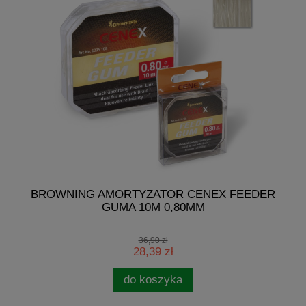
I
BROWNING AMORTYZATOR CENEX FEEDER
GUMA 10M 0,80MM
36,90 zł
28,39 zł
do koszyka