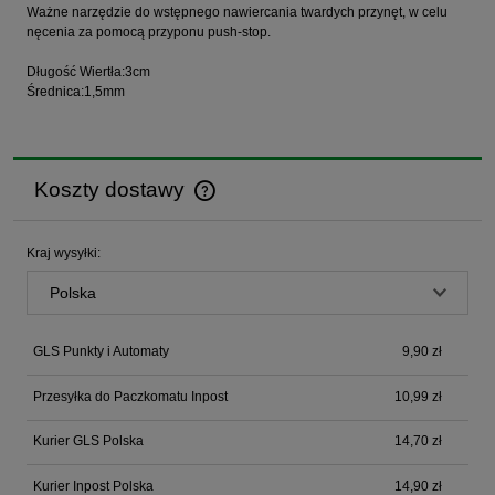
Ważne narzędzie do wstępnego nawiercania twardych przynęt, w celu
nęcenia za pomocą przyponu push-stop.
Długość Wiertła:3cm
Średnica:1,5mm
Koszty dostawy
Cena nie zawiera ewentualnych kosztów płatności
Kraj wysyłki:
GLS Punkty i Automaty
9,90 zł
Przesyłka do Paczkomatu Inpost
10,99 zł
Kurier GLS Polska
14,70 zł
Kurier Inpost Polska
14,90 zł