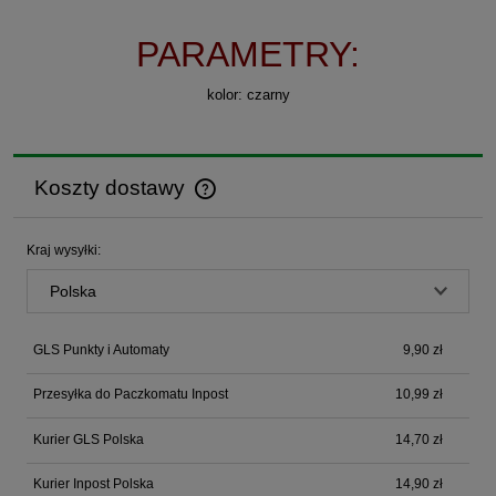
PARAMETRY:
kolor: czarny
Koszty dostawy
Cena nie zawiera ewentualnych kosztów płatności
Kraj wysyłki:
GLS Punkty i Automaty
9,90 zł
Przesyłka do Paczkomatu Inpost
10,99 zł
Kurier GLS Polska
14,70 zł
Kurier Inpost Polska
14,90 zł