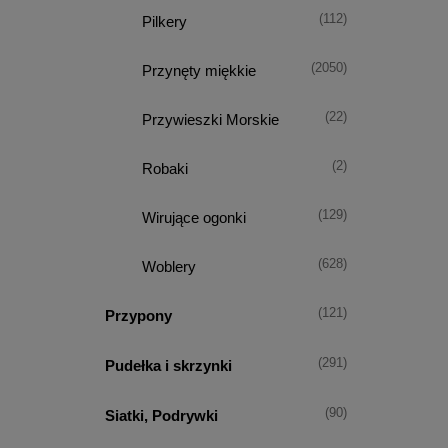
(112)
Pilkery
(2050)
Przynęty miękkie
(22)
Przywieszki Morskie
(2)
Robaki
(129)
Wirujące ogonki
(628)
Woblery
(121)
Przypony
(291)
Pudełka i skrzynki
(90)
Siatki, Podrywki