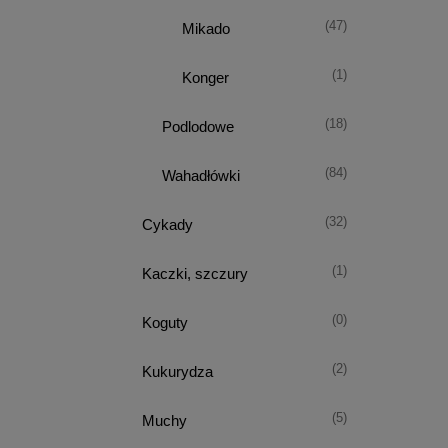
(47)
Mikado
(1)
Konger
(18)
Podlodowe
(84)
Wahadłówki
(32)
Cykady
(1)
Kaczki, szczury
(0)
Koguty
(2)
Kukurydza
(5)
Muchy