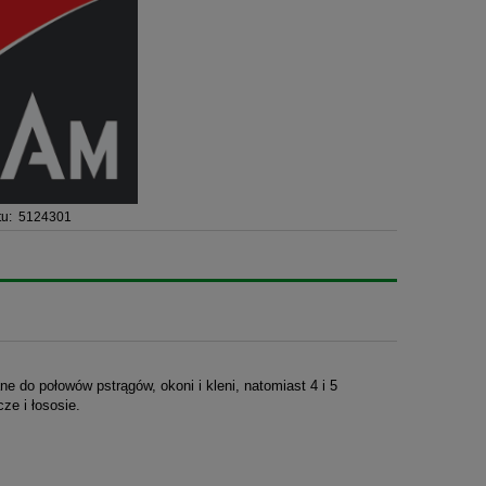
u:
5124301
e do połowów pstrągów, okoni i kleni, natomiast 4 i 5
e i łososie.