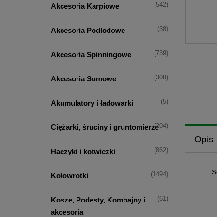
(542)
Akcesoria Karpiowe
(38)
Akcesoria Podlodowe
(739)
Akcesoria Spinningowe
(309)
Akcesoria Sumowe
(5)
Akumulatory i ładowarki
(204)
Ciężarki, śruciny i gruntomierze
Opis
(862)
Haczyki i kotwiczki
S
(1494)
Kołowrotki
(61)
Kosze, Podesty, Kombajny i
akcesoria