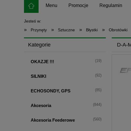
Menu
Promocje
Regulamin
Jesteś w:
»
»
»
»
Przynęty
Sztuczne
Błystki
Obrotówki
Kategorie
D-A-
(19)
OKAZJE !!!
(92)
SILNIKI
(85)
ECHOSONDY, GPS
(844)
Akcesoria
(560)
Akcesoria Feederowe