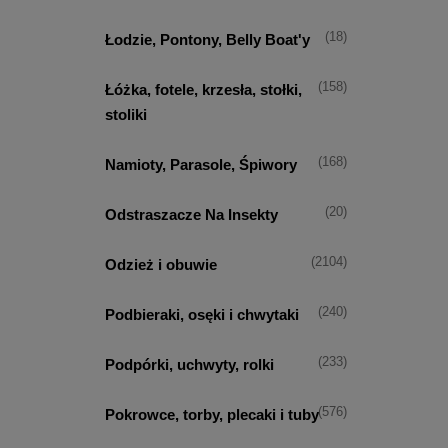
(18)
Łodzie, Pontony, Belly Boat'y
(158)
Łóżka, fotele, krzesła, stołki,
stoliki
(168)
Namioty, Parasole, Śpiwory
(20)
Odstraszacze Na Insekty
(2104)
Odzież i obuwie
(240)
Podbieraki, osęki i chwytaki
(233)
Podpórki, uchwyty, rolki
(576)
Pokrowce, torby, plecaki i tuby