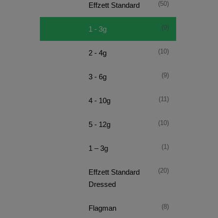
(50)
Effzett Standard
(9)
1 - 3g
(10)
2 - 4g
(9)
3 - 6g
(11)
4 - 10g
(10)
5 - 12g
(1)
1 – 3g
(20)
Effzett Standard
Dressed
(8)
Flagman