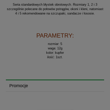
Seria standardowych błystek obrotowych. Rozmiary 1, 2 i 3
szczególnie polecane do połowów pstrągów, okoni i kleni, natomiast
4 i 5 rekomendowane na szczupaki, sandacze i łososie.
PARAMETRY:
rozmiar: 5
waga: 12g
kolor: kupfer
ilość: 1szt.
Promocje