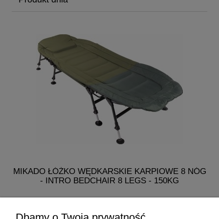
MIKADO ŁÓŻKO WĘDKARSKIE KARPIOWE 8 NÓG
- INTRO BEDCHAIR 8 LEGS - 150KG
482,50 zł
Dbamy o Twoją prywatność