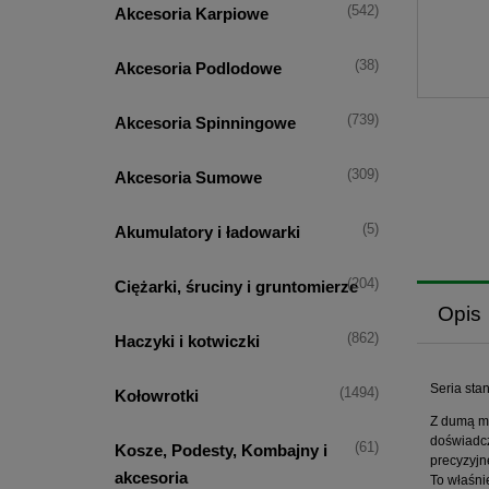
(542)
Akcesoria Karpiowe
(38)
Akcesoria Podlodowe
(739)
Akcesoria Spinningowe
(309)
Akcesoria Sumowe
(5)
Akumulatory i ładowarki
(204)
Ciężarki, śruciny i gruntomierze
Opis
(862)
Haczyki i kotwiczki
Seria sta
(1494)
Kołowrotki
Z dumą mo
doświadcz
(61)
Kosze, Podesty, Kombajny i
precyzyjn
akcesoria
To właśni