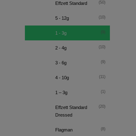
(50)
Effzett Standard
(10)
5 - 12g
(9)
1 - 3g
(10)
2 - 4g
(9)
3 - 6g
(11)
4 - 10g
(1)
1 – 3g
(20)
Effzett Standard
Dressed
(8)
Flagman