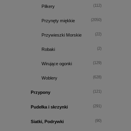
(112)
Pilkery
(2050)
Przynęty miękkie
(22)
Przywieszki Morskie
(2)
Robaki
(129)
Wirujące ogonki
(628)
Woblery
(121)
Przypony
(291)
Pudełka i skrzynki
(90)
Siatki, Podrywki