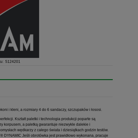
u:
5124201
oni i kleni, a rozmiary 4 do 6 sandaczy, szczupaków i łososi.
ekcji. Kształt paletki i technologia produkcji poparte są
 korpusem, a paletką gwarantuje niezwykle dalekie i
mysłach wędkarzy z całego świata i dziesiątkach godzin testów.
T® DYNAMIC Jeśli obrotówka jest prawidłowo wykonana, pracuje