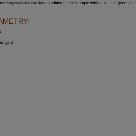
nie i wyzwala falę akustyczną odbieraną przez drapieżniki z dużej odległości, pob
AMETRY:
1
lex gold
t.