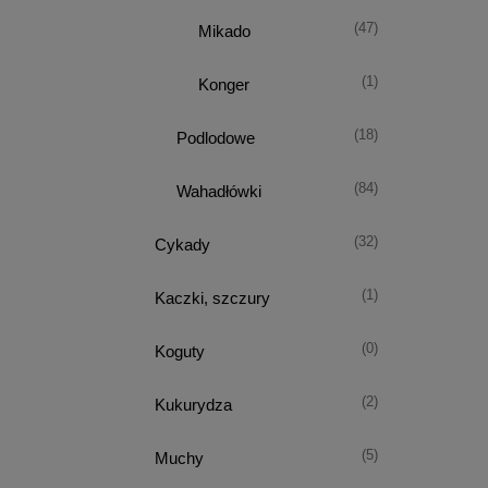
(47)
Mikado
(1)
Konger
(18)
Podlodowe
(84)
Wahadłówki
(32)
Cykady
(1)
Kaczki, szczury
(0)
Koguty
(2)
Kukurydza
(5)
Muchy