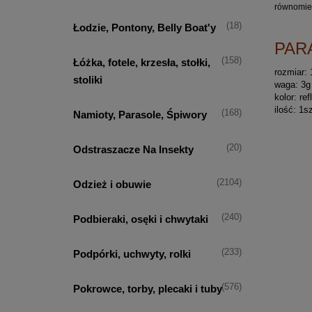
równomier
(18)
Łodzie, Pontony, Belly Boat'y
PAR
(158)
Łóżka, fotele, krzesła, stołki,
rozmiar: 
stoliki
waga: 3g
kolor: ref
ilość: 1sz
(168)
Namioty, Parasole, Śpiwory
(20)
Odstraszacze Na Insekty
(2104)
Odzież i obuwie
(240)
Podbieraki, osęki i chwytaki
(233)
Podpórki, uchwyty, rolki
(576)
Pokrowce, torby, plecaki i tuby