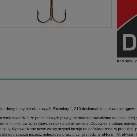
Kod produkt
ndardowych błystek obrotowych. Rozmiary 1, 2 i 3 doskonałe do połowu pstrągów, ok
żemy stwierdzić, że praca naszych przynęt została doprowadzona do absolutnej perf
eniem milionów sprzedanych sztuk na całym świecie. Odpowiedni balans pomiędzy
e rzuty. Wprowadzane nowe wzory przynęt bazują na doświadczeniu w produkcji, po
e dlatego zawsze możesz polegać na pracy przynęt z rodziny EFFZETT®. EFFZET