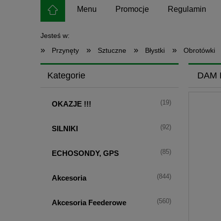
Menu
Promocje
Regulamin
Jesteś w:
»
»
»
»
Przynęty
Sztuczne
Błystki
Obrotówki
Kategorie
DAM 
(19)
OKAZJE !!!
(92)
SILNIKI
(85)
ECHOSONDY, GPS
(844)
Akcesoria
(560)
Akcesoria Feederowe