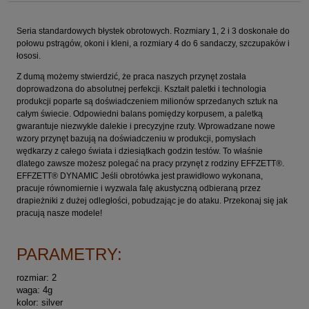
Seria standardowych błystek obrotowych. Rozmiary 1, 2 i 3 doskonałe do
połowu pstrągów, okoni i kleni, a rozmiary 4 do 6 sandaczy, szczupaków i
łososi.
Z dumą możemy stwierdzić, że praca naszych przynęt została
doprowadzona do absolutnej perfekcji. Kształt paletki i technologia
produkcji poparte są doświadczeniem milionów sprzedanych sztuk na
całym świecie. Odpowiedni balans pomiędzy korpusem, a paletką
gwarantuje niezwykle dalekie i precyzyjne rzuty. Wprowadzane nowe
wzory przynęt bazują na doświadczeniu w produkcji, pomysłach
wędkarzy z całego świata i dziesiątkach godzin testów. To właśnie
dlatego zawsze możesz polegać na pracy przynęt z rodziny EFFZETT®.
EFFZETT® DYNAMIC Jeśli obrotówka jest prawidłowo wykonana,
pracuje równomiernie i wyzwala falę akustyczną odbieraną przez
drapieżniki z dużej odległości, pobudzając je do ataku. Przekonaj się jak
pracują nasze modele!
PARAMETRY:
rozmiar: 2
waga: 4g
kolor: silver