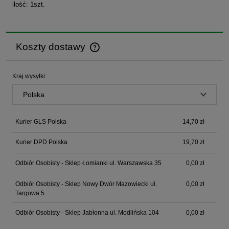
ilość: 1szt.
Koszty dostawy
Cena nie zawiera ewentualnych kosztów płatności
Kraj wysyłki:
Kurier GLS Polska
14,70 zł
Kurier DPD Polska
19,70 zł
Odbiór Osobisty - Sklep Łomianki ul. Warszawska 35
0,00 zł
Odbiór Osobisty - Sklep Nowy Dwór Mazowiecki ul.
0,00 zł
Targowa 5
Odbiór Osobisty - Sklep Jabłonna ul. Modlińska 104
0,00 zł