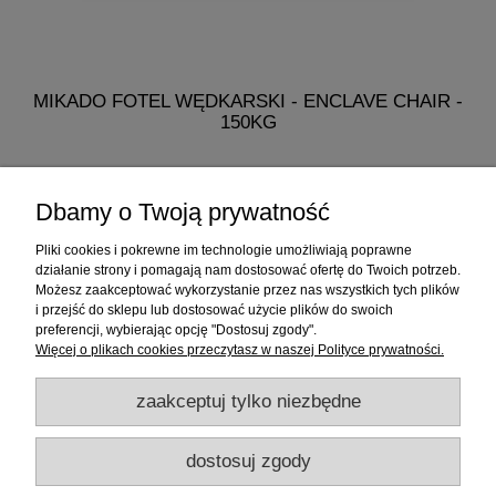
MIKADO FOTEL WĘDKARSKI - ENCLAVE CHAIR -
M
150KG
318,90 zł
Dbamy o Twoją prywatność
do koszyka
Pliki cookies i pokrewne im technologie umożliwiają poprawne
działanie strony i pomagają nam dostosować ofertę do Twoich potrzeb.
Możesz zaakceptować wykorzystanie przez nas wszystkich tych plików
i przejść do sklepu lub dostosować użycie plików do swoich
Informacje
preferencji, wybierając opcję "Dostosuj zgody".
Więcej o plikach cookies przeczytasz w naszej Polityce prywatności.
Sklep internetowy
zaakceptuj tylko niezbędne
RATY
dostosuj zgody
Promocje