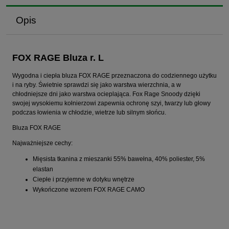
Opis
FOX RAGE Bluza r. L
Wygodna i ciepła bluza FOX RAGE przeznaczona do codziennego użytku
i na ryby. Świetnie sprawdzi się jako warstwa wierzchnia, a w
chłodniejsze dni jako warstwa ocieplająca. Fox Rage Snoody dzięki
swojej wysokiemu kołnierzowi zapewnia ochronę szyi, twarzy lub głowy
podczas łowienia w chłodzie, wietrze lub silnym słońcu.
Bluza FOX RAGE
Najważniejsze cechy:
Mięsista tkanina z mieszanki 55% bawełna, 40% poliester, 5%
elastan
Ciepłe i przyjemne w dotyku wnętrze
Wykończone wzorem FOX RAGE CAMO