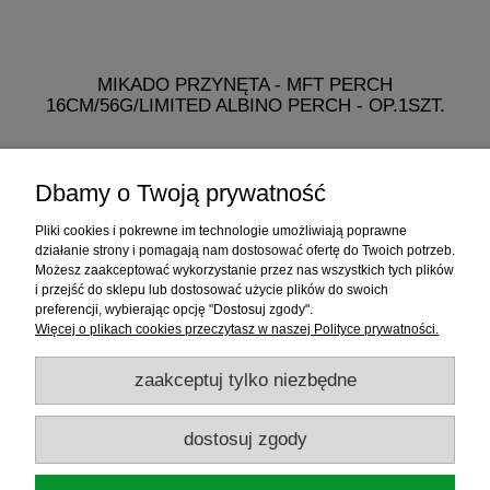
MIKADO PRZYNĘTA - MFT PERCH
M
16CM/56G/LIMITED ALBINO PERCH - OP.1SZT.
19,99 zł
Dbamy o Twoją prywatność
do koszyka
Pliki cookies i pokrewne im technologie umożliwiają poprawne
działanie strony i pomagają nam dostosować ofertę do Twoich potrzeb.
Możesz zaakceptować wykorzystanie przez nas wszystkich tych plików
i przejść do sklepu lub dostosować użycie plików do swoich
Informacje
preferencji, wybierając opcję "Dostosuj zgody".
Więcej o plikach cookies przeczytasz w naszej Polityce prywatności.
Sklep internetowy
zaakceptuj tylko niezbędne
RATY
dostosuj zgody
Promocje