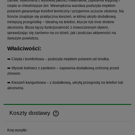
zamek. Wykonana z wysokiej jakości materiałów, zapewnia wygodę i
ciepło w chłodniejsze dni. Wewnętrzna warstwa podszyta miękkim
polarem gwarantuje komfort termiczny i przyjemne uczucie otulenia. Na
froncie znajduje się praktyczna kieszeń, w której ukryto dodatkową
mniejszą przegródkę – idealną na telefon, klucze lub inne drobne
akcesoria. Bluza łączy funkcjonalność z nowoczesnym stylem,
sprawdzając się zarówno na co dzień, jak i podczas aktywności na
świeżym powietrzu.
Właściwości:
➡️ Ciepła i komfortowa – podszyta miękkim polarem od środka.
➡️ Wysoki kołnierz z zamkiem – zapewnia dodatkową ochronę przed
zimnem.
➡️ Kieszeń kangurkowa – z dodatkową, ukrytą przegrodą na telefon lub
akcesoria.
Koszty dostawy
Cena nie zawiera ewentualnych kosztów płatności
Kraj wysyłki: