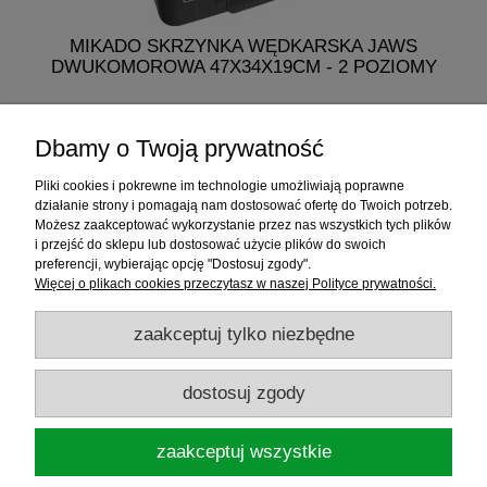
MIKADO SKRZYNKA WĘDKARSKA JAWS
DWUKOMOROWA 47X34X19CM - 2 POZIOMY
249,50 zł
Dbamy o Twoją prywatność
do koszyka
Pliki cookies i pokrewne im technologie umożliwiają poprawne
działanie strony i pomagają nam dostosować ofertę do Twoich potrzeb.
Możesz zaakceptować wykorzystanie przez nas wszystkich tych plików
i przejść do sklepu lub dostosować użycie plików do swoich
Informacje
preferencji, wybierając opcję "Dostosuj zgody".
Więcej o plikach cookies przeczytasz w naszej Polityce prywatności.
Sklep internetowy
zaakceptuj tylko niezbędne
RATY
dostosuj zgody
Promocje
zaakceptuj wszystkie
Sklep Wędkarski ELDORADO
ul.Warszawska 35, 05-092 Łomianki, woj.
mazowieckie, NIP: 1181719450