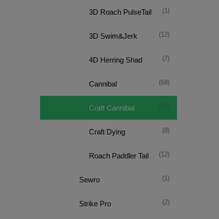
(1)
3D Roach PulseTail
(12)
3D Swim&Jerk
(7)
4D Herring Shad
(68)
Cannibal
(32)
Craft Cannibal
(8)
Craft Dying
(12)
Roach Paddler Tail
(1)
Sewro
(2)
Strike Pro