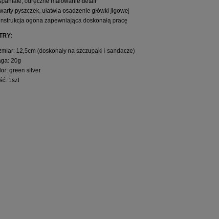
paniałe, odręczne malowanie detali
warty pyszczek, ułatwia osadzenie główki jigowej
nstrukcja ogona zapewniająca doskonałą pracę
TRY:
zmiar: 12,5cm (doskonały na szczupaki i sandacze)
ga: 20g
lor: green silver
ość: 1szt