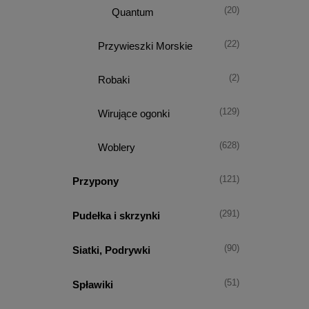
(20)
Quantum
(22)
Przywieszki Morskie
(2)
Robaki
(129)
Wirujące ogonki
(628)
Woblery
(121)
Przypony
(291)
Pudełka i skrzynki
(90)
Siatki, Podrywki
(51)
Spławiki