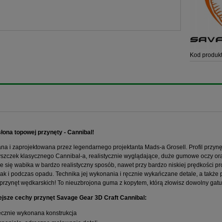
Kod produkt
ona topowej przynęty - Cannibal!
a i zaprojektowana przez legendarnego projektanta Mads-a Grosell. Profil przynę
yszczek klasycznego Cannibal-a, realistycznie wyglądające, duże gumowe oczy or
e się wabika w bardzo realistyczny sposób, nawet przy bardzo niskiej prędkości 
 jak i podczas opadu. Technika jej wykonania i ręcznie wykańczane detale, a także
 przynęt wędkarskich! To nieuzbrojona guma z kopytem, którą złowisz dowolny gatu
ejsze cechy przynęt Savage Gear 3D Craft Cannibal:
cznie wykonana konstrukcja