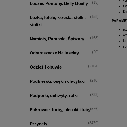
Ws
(18)
Łodzie, Pontony, Belly Boat'y
Ot
Ko
(158)
Łóżka, fotele, krzesła, stołki,
PARAME
stoliki
ro
wa
(168)
Namioty, Parasole, Śpiwory
ko
il
(20)
Odstraszacze Na Insekty
(2104)
Odzież i obuwie
(240)
Podbieraki, osęki i chwytaki
(233)
Podpórki, uchwyty, rolki
(576)
Pokrowce, torby, plecaki i tuby
(3479)
Przynęty