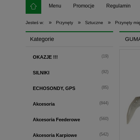
Menu
Promocje
Regulamin
»
»
»
Jesteś w:
Przynęty
Sztuczne
Przynęty mi
Kategorie
GUMA
(19)
OKAZJE !!!
(92)
SILNIKI
(85)
ECHOSONDY, GPS
(844)
Akcesoria
(560)
Akcesoria Feederowe
(542)
Akcesoria Karpiowe