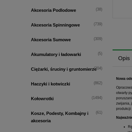
(38)
Akcesoria Podlodowe
(739)
Akcesoria Spinningowe
(309)
Akcesoria Sumowe
(5)
Akumulatory i ładowarki
Opis
(204)
Ciężarki, śruciny i gruntomierze
Nowa odsł
(862)
Haczyki i kotwiczki
Opracowan
otwarty p
(1494)
poruszani
Kołowrotki
zwijania,
produkcji
(61)
Kosze, Podesty, Kombajny i
Najważni
akcesoria
Rę