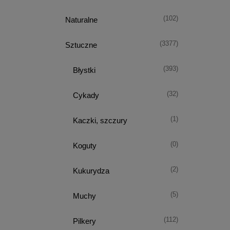
(102)
Naturalne
(3377)
Sztuczne
(393)
Błystki
(32)
Cykady
(1)
Kaczki, szczury
(0)
Koguty
(2)
Kukurydza
(5)
Muchy
(112)
Pilkery