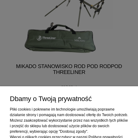
MIKADO STANOWISKO ROD POD RODPOD
MI
THREELINER
217,00 zł
207,00 zł
Dbamy o Twoją prywatność
do koszyka
Pliki cookies i pokrewne im technologie umożliwiają poprawne
działanie strony i pomagają nam dostosować ofertę do Twoich potrzeb.
Możesz zaakceptować wykorzystanie przez nas wszystkich tych plików
i przejść do sklepu lub dostosować użycie plików do swoich
Informacje
preferencji, wybierając opcję "Dostosuj zgody".
Więcej o plikach cookies przeczytasz w naszej Polityce prywatności.