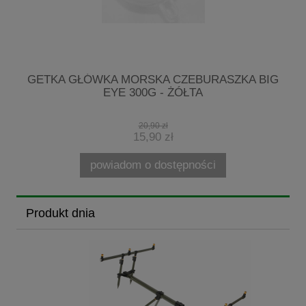
R
GETKA GŁÓWKA MORSKA CZEBURASZKA BIG
M
EYE 300G - ŻÓŁTA
20,90 zł
15,90 zł
powiadom o dostępności
Produkt dnia