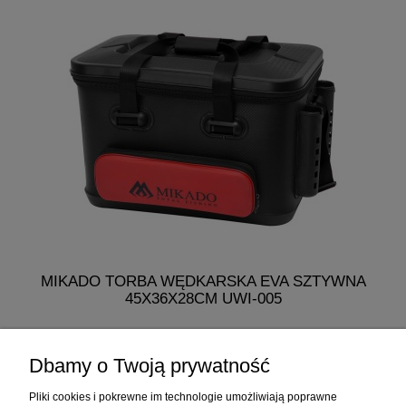
MIKADO TORBA WĘDKARSKA EVA SZTYWNA
45X36X28CM UWI-005
275,99 zł
Dbamy o Twoją prywatność
do koszyka
Pliki cookies i pokrewne im technologie umożliwiają poprawne