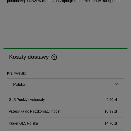
podlodową. Łatwy w montażu i zajmuje mało miejsca w transporcie.
Koszty dostawy
Cena nie zawiera ewentualnych kosztów płatności
Kraj wysyłki:
GLS Punkty i Automaty
9,90 zł
Przesyłka do Paczkomatu Inpost
10,99 zł
Kurier GLS Polska
14,70 zł