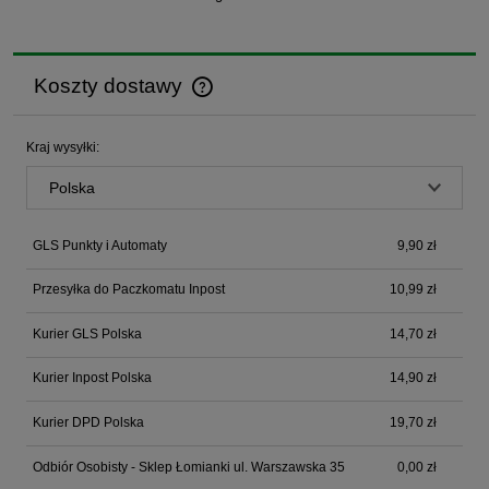
Koszty dostawy
Cena nie zawiera ewentualnych kosztów płatności
Kraj wysyłki:
GLS Punkty i Automaty
9,90 zł
Przesyłka do Paczkomatu Inpost
10,99 zł
Kurier GLS Polska
14,70 zł
Kurier Inpost Polska
14,90 zł
Kurier DPD Polska
19,70 zł
Odbiór Osobisty - Sklep Łomianki ul. Warszawska 35
0,00 zł