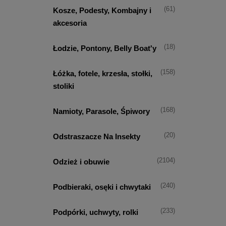
(61)
Kosze, Podesty, Kombajny i
akcesoria
(18)
Łodzie, Pontony, Belly Boat'y
(158)
Łóżka, fotele, krzesła, stołki,
stoliki
(168)
Namioty, Parasole, Śpiwory
(20)
Odstraszacze Na Insekty
(2104)
Odzież i obuwie
(240)
Podbieraki, osęki i chwytaki
(233)
Podpórki, uchwyty, rolki