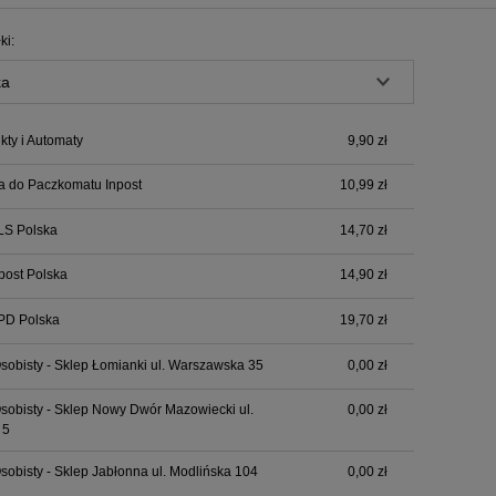
Cena nie zawiera ewentualnych kosztów
ki:
płatności
ty i Automaty
9,90 zł
a do Paczkomatu Inpost
10,99 zł
LS Polska
14,70 zł
npost Polska
14,90 zł
PD Polska
19,70 zł
sobisty - Sklep Łomianki ul. Warszawska 35
0,00 zł
sobisty - Sklep Nowy Dwór Mazowiecki ul.
0,00 zł
 5
sobisty - Sklep Jabłonna ul. Modlińska 104
0,00 zł