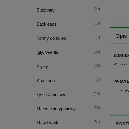
(20)
Buzzbary
(13)
Backleads
Opis
(4)
Formy do kulek
(31)
Igły, Wiertła
KONGER
Worek do 
(20)
Klipsy
(7)
Kruszarki
PARAME
wy
(18)
Łyżki Zanętowe
(59)
Materiał przyponowy
(81)
Kosz
Maty i worki