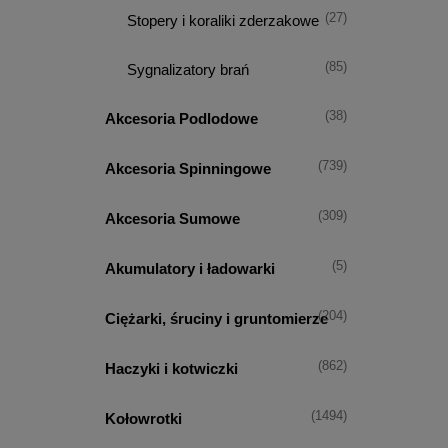
(27)
Stopery i koraliki zderzakowe
(85)
Sygnalizatory brań
(38)
Akcesoria Podlodowe
(739)
Akcesoria Spinningowe
(309)
Akcesoria Sumowe
(5)
Akumulatory i ładowarki
(204)
Ciężarki, śruciny i gruntomierze
(862)
Haczyki i kotwiczki
(1494)
Kołowrotki