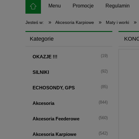
Menu
Promocje
Regulamin
»
»
»
Jesteś w:
Akcesoria Karpiowe
Maty i worki
Kategorie
KONG
(19)
OKAZJE !!!
(92)
SILNIKI
(85)
ECHOSONDY, GPS
(844)
Akcesoria
(560)
Akcesoria Feederowe
(542)
Akcesoria Karpiowe