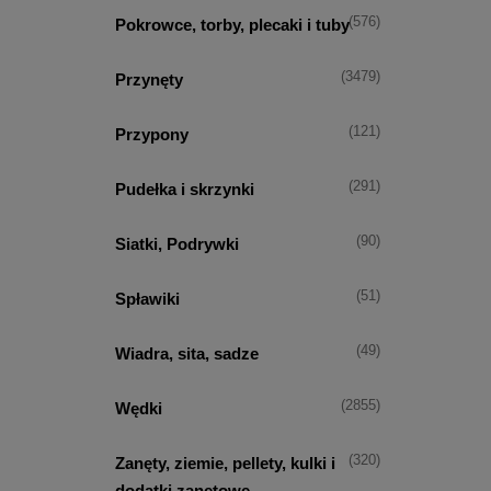
(576)
Pokrowce, torby, plecaki i tuby
(3479)
Przynęty
(121)
Przypony
(291)
Pudełka i skrzynki
(90)
Siatki, Podrywki
(51)
Spławiki
(49)
Wiadra, sita, sadze
(2855)
Wędki
(320)
Zanęty, ziemie, pellety, kulki i
dodatki zanętowe