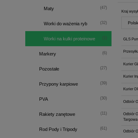
(47)
Maty
Kraj wysył
(32)
Worki do ważenia ryb
(1)
Worki na kulki proteinowe
GLS Punk
Przesyłk
(6)
Markery
Kurier G
(27)
Pozostałe
Kurier I
(39)
Przypony karpiowe
Kurier D
(30)
PVA
Odbiór O
(11)
Rakiety zanętowe
Odbiór O
Targowa
(61)
Rod Pody i Tripody
Odbiór O