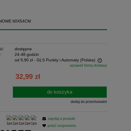
INOWE 60X54CM
ć:
dostępne
:
24-48 godzin
od 9,90 zł
- GLS Punkty i Automaty
(Polska)
sprawdź formy dostawy
Cena nie zawiera ewentualnych kosztów
32,99 zł
płatności
do koszyka
dodaj do przechowalni
zapytaj o produkt
poleć znajomemu