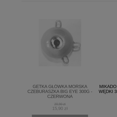
S BAIT
GETKA GŁÓWKA MORSKA
MIKADO
2SEC.
CZEBURASZKA BIG EYE 300G -
WĘDKI 
CZERWONA
20,90 zł
15,90 zł