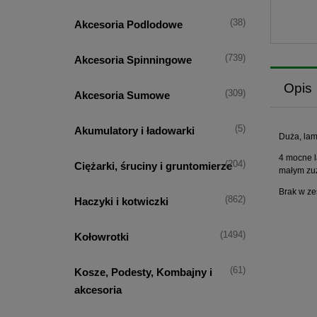
(38)
Akcesoria Podlodowe
(739)
Akcesoria Spinningowe
Opis
(309)
Akcesoria Sumowe
(5)
Akumulatory i ładowarki
Duża, la
4 mocne l
(204)
Ciężarki, śruciny i gruntomierze
małym zuż
Brak w zes
(862)
Haczyki i kotwiczki
(1494)
Kołowrotki
(61)
Kosze, Podesty, Kombajny i
akcesoria