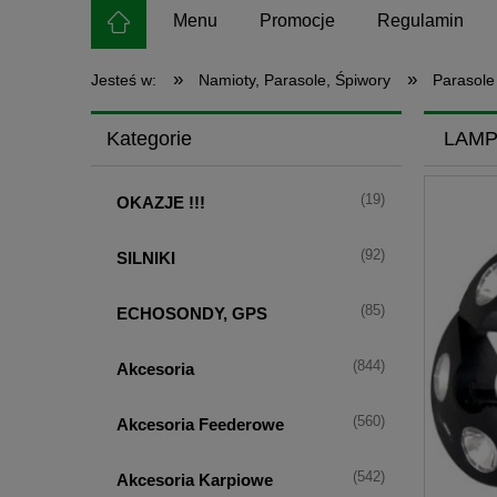
Menu
Promocje
Regulamin
»
»
Jesteś w:
Namioty, Parasole, Śpiwory
Parasole
Kategorie
LAMP
(19)
OKAZJE !!!
(92)
SILNIKI
(85)
ECHOSONDY, GPS
(844)
Akcesoria
(560)
Akcesoria Feederowe
(542)
Akcesoria Karpiowe