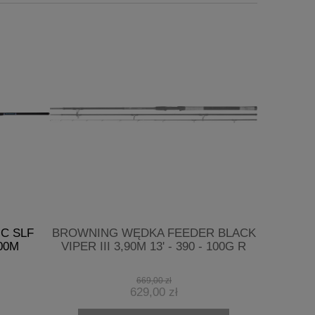
C SLF
BROWNING WĘDKA FEEDER BLACK
GET
00M
VIPER III 3,90M 13' - 390 - 100G R
CZEBUR
669,00 zł
629,00 zł