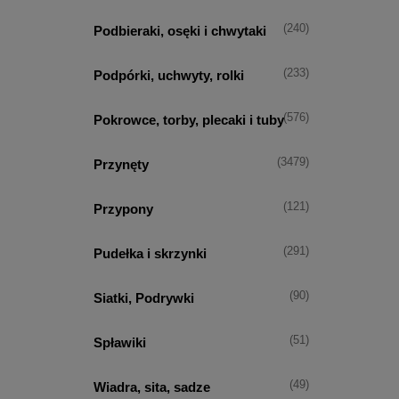
(240)
Podbieraki, osęki i chwytaki
(233)
Podpórki, uchwyty, rolki
(576)
Pokrowce, torby, plecaki i tuby
(3479)
Przynęty
(121)
Przypony
(291)
Pudełka i skrzynki
(90)
Siatki, Podrywki
(51)
Spławiki
(49)
Wiadra, sita, sadze