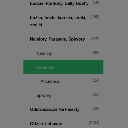
(18)
Łodzie, Pontony, Belly Boat'y
(158)
Łóżka, fotele, krzesła, stołki,
stoliki
(168)
Namioty, Parasole, Śpiwory
(80)
Namioty
(77)
Parasole
(14)
Akcesoria
(11)
Śpiwory
(20)
Odstraszacze Na Insekty
(2104)
Odzież i obuwie