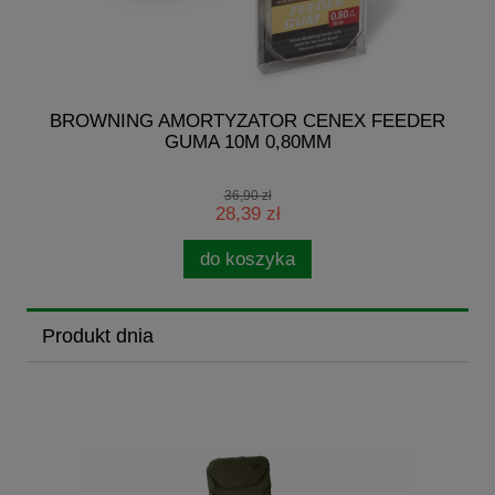
G
BROWNING AMORTYZATOR CENEX FEEDER
M
GUMA 10M 0,80MM
36,90 zł
28,39 zł
do koszyka
Produkt dnia