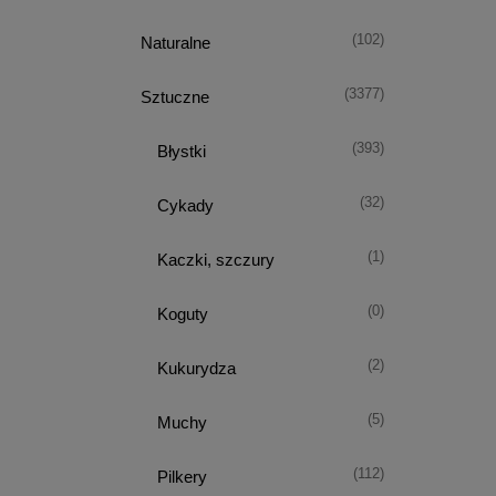
(102)
Naturalne
(3377)
Sztuczne
(393)
Błystki
(32)
Cykady
(1)
Kaczki, szczury
(0)
Koguty
(2)
Kukurydza
(5)
Muchy
(112)
Pilkery