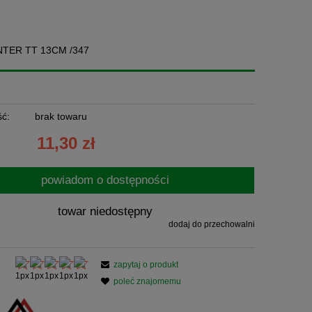
TER TT 13CM /347
ć:
brak towaru
11,30 zł
powiadom o dostępności
towar niedostępny
dodaj do przechowalni
zapytaj o produkt
poleć znajomemu