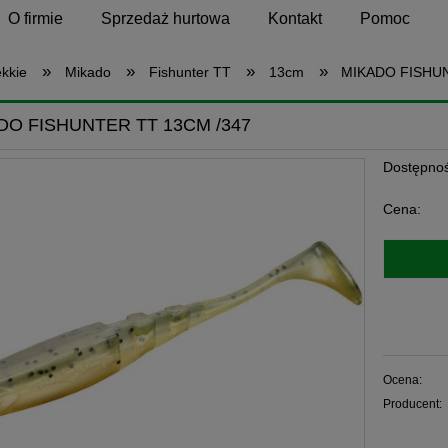
O firmie
Sprzedaż hurtowa
Kontakt
Pomoc
»
»
»
»
ękkie
Mikado
Fishunter TT
13cm
MIKADO FISHUN
DO FISHUNTER TT 13CM /347
Dostępnoś
Cena:
Ocena:
Producent: