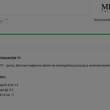
Kod produkt
FISHUNTER TT
 TT – guma, która bez wątpienia stanie się obowiązkową pozycją w arsenale każd
TRY:
ugość [cm]: 13
ga [g]: 9,2
ość w op.: 3