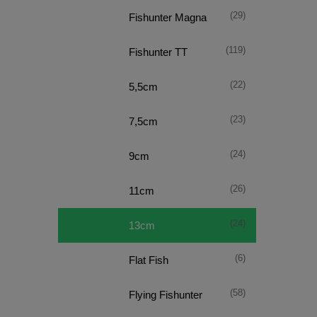
(29)
Fishunter Magna
(119)
Fishunter TT
(22)
5,5cm
(23)
7,5cm
(24)
9cm
(26)
11cm
(24)
13cm
(6)
Flat Fish
(58)
Flying Fishunter