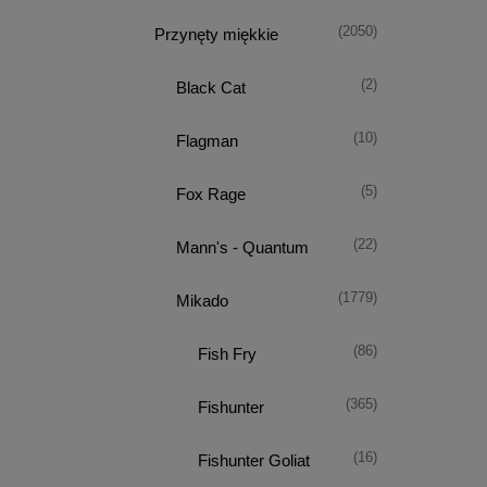
(2050)
Przynęty miękkie
(2)
Black Cat
(10)
Flagman
(5)
Fox Rage
(22)
Mann's - Quantum
(1779)
Mikado
(86)
Fish Fry
(365)
Fishunter
(16)
Fishunter Goliat