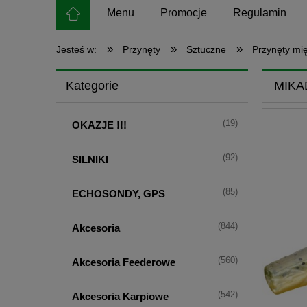
Menu
Promocje
Regulamin
»
»
»
Jesteś w:
Przynęty
Sztuczne
Przynęty mi
Kategorie
MIKA
(19)
OKAZJE !!!
(92)
SILNIKI
(85)
ECHOSONDY, GPS
(844)
Akcesoria
(560)
Akcesoria Feederowe
(542)
Akcesoria Karpiowe