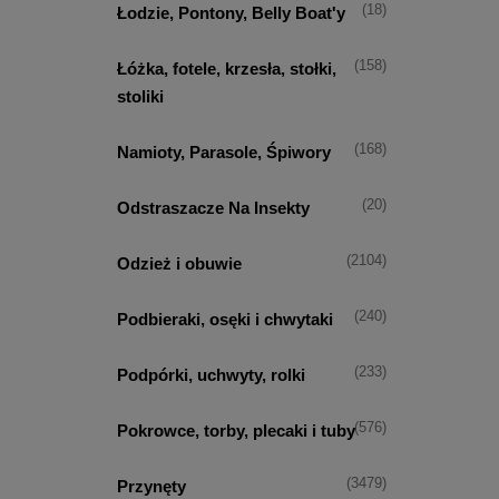
(18)
Łodzie, Pontony, Belly Boat'y
(158)
Łóżka, fotele, krzesła, stołki,
stoliki
(168)
Namioty, Parasole, Śpiwory
(20)
Odstraszacze Na Insekty
(2104)
Odzież i obuwie
(240)
Podbieraki, osęki i chwytaki
(233)
Podpórki, uchwyty, rolki
(576)
Pokrowce, torby, plecaki i tuby
(3479)
Przynęty