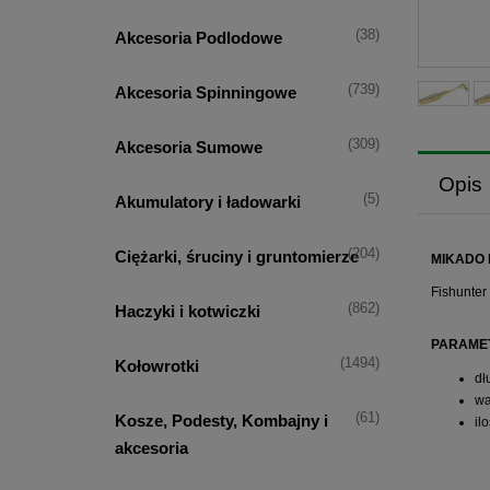
(38)
Akcesoria Podlodowe
(739)
Akcesoria Spinningowe
(309)
Akcesoria Sumowe
Opis
(5)
Akumulatory i ładowarki
(204)
Ciężarki, śruciny i gruntomierze
MIKADO 
Fishunter
(862)
Haczyki i kotwiczki
PARAME
(1494)
Kołowrotki
dł
wa
(61)
Kosze, Podesty, Kombajny i
il
akcesoria