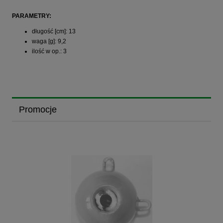
PARAMETRY:
długość [cm]: 13
waga [g]: 9,2
ilość w op.: 3
Promocje