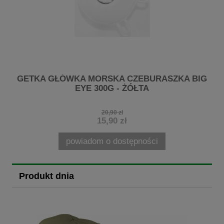
3
GETKA GŁÓWKA MORSKA CZEBURASZKA BIG
G
EYE 300G - ŻÓŁTA
20,90 zł
15,90 zł
powiadom o dostępności
Produkt dnia