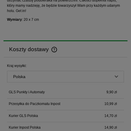
utrzymać czaszę podbieraka na powierzchni. Całości dopełnia napis,
który mamy nadzieję, że będzie towarzyszył Wam przy każdym udanym
holu. Get in!
Wymiary
: 20 x 7 cm
Koszty dostawy
Cena nie zawiera ewentualnych kosztów płatności
Kraj wysyłki:
GLS Punkty i Automaty
9,90 zł
Przesyłka do Paczkomatu Inpost
10,99 zł
Kurier GLS Polska
14,70 zł
Kurier Inpost Polska
14,90 zł