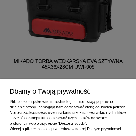
MIKADO TORBA WĘDKARSKA EVA SZTYWNA
M
45X36X28CM UWI-005
275,99 zł
Dbamy o Twoją prywatność
do koszyka
Pliki cookies i pokrewne im technologie umożliwiają poprawne
działanie strony i pomagają nam dostosować ofertę do Twoich potrzeb.
Możesz zaakceptować wykorzystanie przez nas wszystkich tych plików
i przejść do sklepu lub dostosować użycie plików do swoich
Informacje
preferencji, wybierając opcję "Dostosuj zgody".
Więcej o plikach cookies przeczytasz w naszej Polityce prywatności.