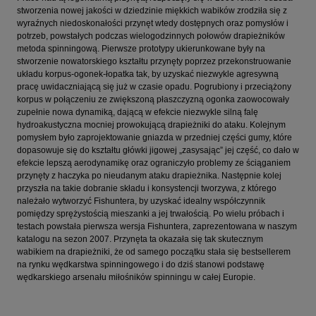
stworzenia nowej jakości w dziedzinie miękkich wabików zrodziła się z
wyraźnych niedoskonałości przynęt wtedy dostępnych oraz pomysłów i
potrzeb, powstałych podczas wielogodzinnych połowów drapieżników
metoda spinningową. Pierwsze prototypy ukierunkowane były na
stworzenie nowatorskiego kształtu przynęty poprzez przekonstruowanie
układu korpus-ogonek-łopatka tak, by uzyskać niezwykle agresywną
pracę uwidaczniającą się już w czasie opadu. Pogrubiony i przeciążony
korpus w połączeniu ze zwiększoną płaszczyzną ogonka zaowocowały
zupełnie nowa dynamiką, dającą w efekcie niezwykle silną falę
hydroakustyczna mocniej prowokującą drapieżniki do ataku. Kolejnym
pomysłem było zaprojektowanie gniazda w przedniej części gumy, które
dopasowuje się do kształtu główki jigowej „zasysając” jej część, co dało w
efekcie lepszą aerodynamikę oraz ograniczyło problemy ze ściąganiem
przynęty z haczyka po nieudanym ataku drapieżnika. Następnie kolej
przyszła na takie dobranie składu i konsystencji tworzywa, z którego
należało wytworzyć Fishuntera, by uzyskać idealny współczynnik
pomiędzy sprężystością mieszanki a jej trwałością. Po wielu próbach i
testach powstała pierwsza wersja Fishuntera, zaprezentowana w naszym
katalogu na sezon 2007. Przynęta ta okazała się tak skutecznym
wabikiem na drapieżniki, że od samego początku stała się bestsellerem
na rynku wędkarstwa spinningowego i do dziś stanowi podstawę
wędkarskiego arsenału miłośników spinningu w całej Europie.