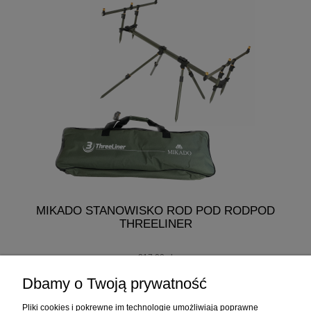
MIKADO STANOWISKO ROD POD RODPOD
MI
THREELINER
217,00 zł
207,00 zł
Dbamy o Twoją prywatność
do koszyka
Pliki cookies i pokrewne im technologie umożliwiają poprawne