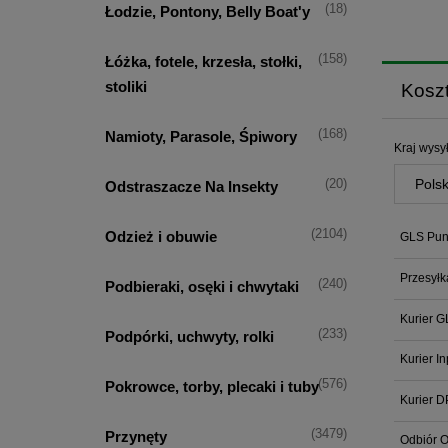
(18)
Łodzie, Pontony, Belly Boat'y
(158)
Łóżka, fotele, krzesła, stołki,
stoliki
Kosz
(168)
Namioty, Parasole, Śpiwory
Kraj wysył
(20)
Odstraszacze Na Insekty
(2104)
Odzież i obuwie
GLS Punk
Przesyłk
(240)
Podbieraki, osęki i chwytaki
Kurier G
(233)
Podpórki, uchwyty, rolki
Kurier I
(576)
Pokrowce, torby, plecaki i tuby
Kurier D
(3479)
Przynęty
Odbiór O