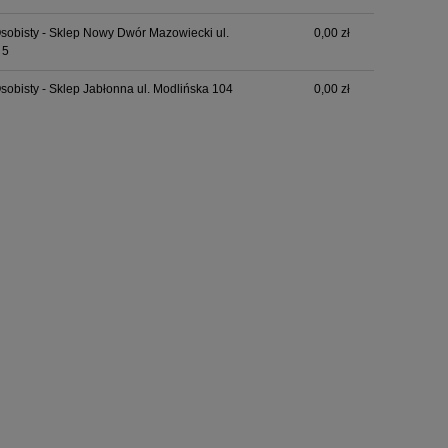
sobisty - Sklep Nowy Dwór Mazowiecki ul.
0,00 zł
 5
sobisty - Sklep Jabłonna ul. Modlińska 104
0,00 zł