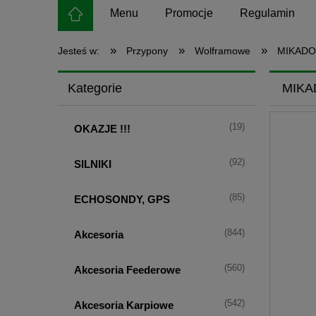
Menu
Promocje
Regulamin
»
»
»
Jesteś w:
Przypony
Wolframowe
MIKADO
Kategorie
MIKA
(19)
OKAZJE !!!
(92)
SILNIKI
(85)
ECHOSONDY, GPS
(844)
Akcesoria
(560)
Akcesoria Feederowe
(542)
Akcesoria Karpiowe