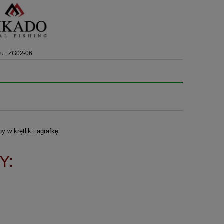
u:
ZG02-06
 w krętlik i agrafkę.
Y:
.