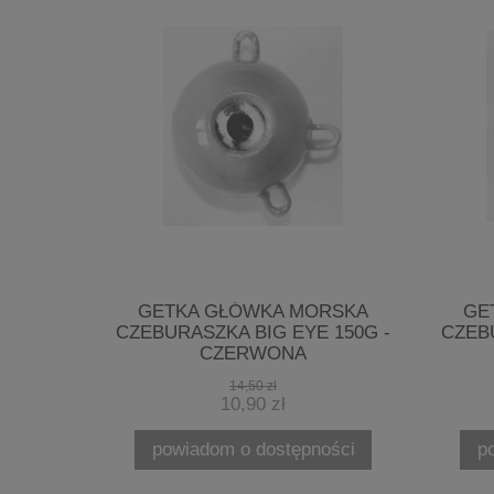
OR CENEX
GETKA GŁÓWKA MORSKA
GE
,80MM
CZEBURASZKA BIG EYE 150G -
CZEBU
CZERWONA
14,50 zł
10,90 zł
powiadom o dostępności
p