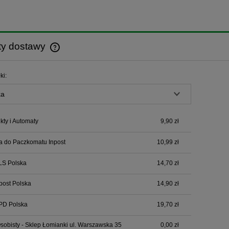
ty dostawy
Cena nie zawiera ewentualnych kosztów
ki:
płatności
ty i Automaty
9,90 zł
a do Paczkomatu Inpost
10,99 zł
LS Polska
14,70 zł
npost Polska
14,90 zł
PD Polska
19,70 zł
sobisty - Sklep Łomianki ul. Warszawska 35
0,00 zł