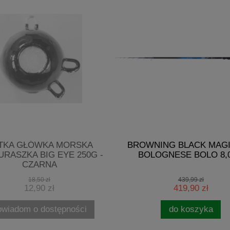
TKA GŁÓWKA MORSKA
BROWNING BLACK MAGI
RASZKA BIG EYE 250G -
BOLOGNESE BOLO 8,
CZARNA
18,50 zł
439,99 zł
12,90 zł
419,90 zł
owiadom o dostępności
do koszyka