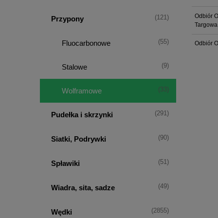
Odbiór O
(121)
Przypony
Targowa
(55)
Fluocarbonowe
Odbiór O
(9)
Stalowe
(33)
Wolframowe
(291)
Pudełka i skrzynki
(90)
Siatki, Podrywki
(51)
Spławiki
(49)
Wiadra, sita, sadze
(2855)
Wędki