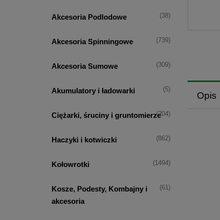
(38)
Akcesoria Podlodowe
(739)
Akcesoria Spinningowe
(309)
Akcesoria Sumowe
(5)
Akumulatory i ładowarki
Opis
(204)
Ciężarki, śruciny i gruntomierze
(862)
Haczyki i kotwiczki
(1494)
Kołowrotki
(61)
Kosze, Podesty, Kombajny i
akcesoria