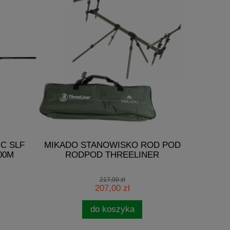
C SLF
MIKADO STANOWISKO ROD POD
BROWNIN
00M
RODPOD THREELINER
VIPER II
217,00 zł
207,00 zł
do koszyka
pow