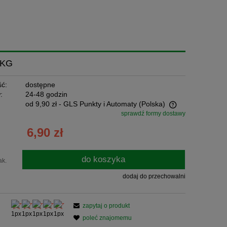
0KG
ć:
dostępne
:
24-48 godzin
od 9,90 zł
- GLS Punkty i Automaty
(Polska)
sprawdź formy dostawy
Cena nie zawiera ewentualnych kosztów
6,90 zł
płatności
do koszyka
ak.
dodaj do przechowalni
zapytaj o produkt
poleć znajomemu