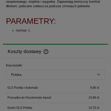
neoprenowego, miękkie i wygodne. Zapewniają termiczny komfort
dłoniom, polecane zwłaszcza podczas zimowych połowów.
PARAMETRY:
rozmiar: L
Koszty dostawy
Cena nie zawiera ewentualnych kosztów płatności
Kraj wysyłki:
GLS Punkty i Automaty
9,90 zł
Przesyłka do Paczkomatu Inpost
10,99 zł
Kurier GLS Polska
14,70 zł