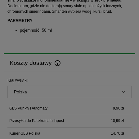
smar o strukturze monomolekularnej – wnikający w strukturę metalu.
Dociera tam, gdzie nie docierają smary stałe np. do łożysk tocznych,
chronionych simeringami. Smar ten wypiera wodę, kurz i brud.
PARAMETRY
:
pojemność: 50 ml
Koszty dostawy
Cena nie zawiera ewentualnych kosztów płatności
Kraj wysyłki:
GLS Punkty i Automaty
9,90 zł
Przesyłka do Paczkomatu Inpost
10,99 zł
Kurier GLS Polska
14,70 zł