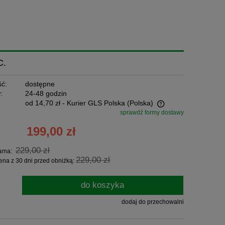
C.
ć:
dostępne
:
24-48 godzin
od 14,70 zł
- Kurier GLS Polska
(Polska)
sprawdź formy dostawy
Cena nie zawiera ewentualnych kosztów
199,00 zł
płatności
229,00 zł
arna:
229,00 zł
ena z 30 dni przed obniżką:
do koszyka
dodaj do przechowalni