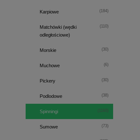
(184)
Karpiowe
(110)
Matchówki (wędki
odległościowe)
(30)
Morskie
(6)
Muchowe
(30)
Pickery
(38)
Podlodowe
(1160)
Spinningi
(73)
Sumowe