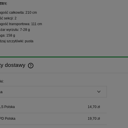
TRY:
ugość całkowita: 210 cm
ość sekcji: 2
ugość transportowa: 111 cm
ężar wyrzutu: 7-28 g
ga: 158 g
dzaj szczytówki: pusta
ty dostawy
Cena nie zawiera ewentualnych kosztów
ki:
płatności
LS Polska
14,70 zł
PD Polska
19,70 zł