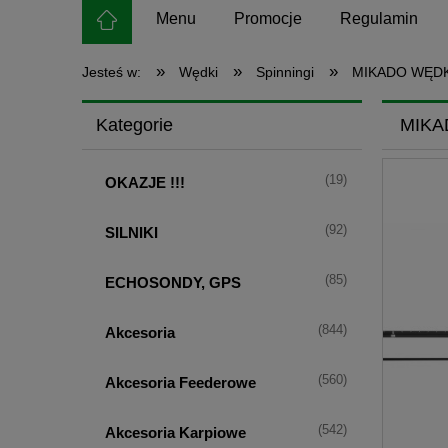
Menu
Promocje
Regulamin
»
»
»
Jesteś w:
Wędki
Spinningi
MIKADO WĘDK
Kategorie
MIKA
(19)
OKAZJE !!!
(92)
SILNIKI
(85)
ECHOSONDY, GPS
(844)
Akcesoria
(560)
Akcesoria Feederowe
(542)
Akcesoria Karpiowe