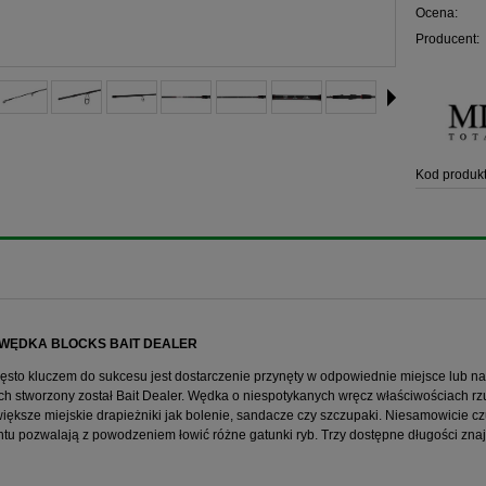
Ocena:
Producent:
Kod produkt
WĘDKA BLOCKS BAIT DEALER
ęsto kluczem do sukcesu jest dostarczenie przynęty w odpowiednie miejsce lub na
ch stworzony został Bait Dealer. Wędka o niespotykanych wręcz właściwościach 
większe miejskie drapieżniki jak bolenie, sandacze czy szczupaki. Niesamowicie c
u pozwalają z powodzeniem łowić różne gatunki ryb. Trzy dostępne długości zna