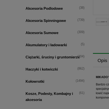
(38)
Akcesoria Podlodowe
(739)
Akcesoria Spinningowe
(309)
Akcesoria Sumowe
(5)
Akumulatory i ładowarki
(204)
Ciężarki, śruciny i gruntomierze
Opis
(862)
Haczyki i kotwiczki
MIKADO 
(1494)
Kołowrotki
Bardzo cz
specjalny
(61)
Kosze, Podesty, Kombajny i
łowić naj
komponent
akcesoria