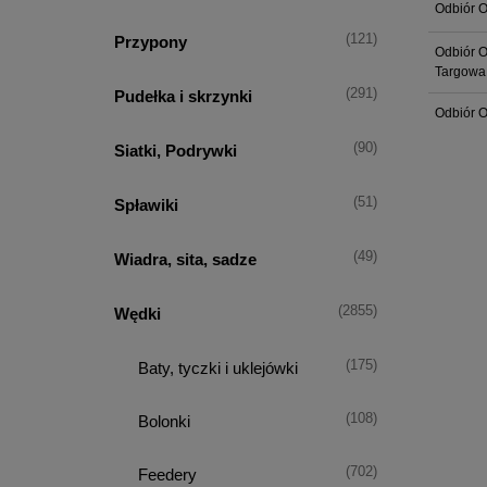
Odbiór O
(121)
Przypony
Odbiór O
Targowa
(291)
Pudełka i skrzynki
Odbiór O
(90)
Siatki, Podrywki
(51)
Spławiki
(49)
Wiadra, sita, sadze
(2855)
Wędki
(175)
Baty, tyczki i uklejówki
(108)
Bolonki
(702)
Feedery