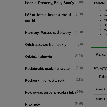
(18)
Łodzie, Pontony, Belly Boat'y
PARAME
dł
(158)
Łóżka, fotele, krzesła, stołki,
il
dł
stoliki
ci
wa
(168)
Namioty, Parasole, Śpiwory
ro
(20)
Odstraszacze Na Insekty
Kosz
(2104)
Odzież i obuwie
(240)
Podbieraki, osęki i chwytaki
Kraj wysył
(233)
Podpórki, uchwyty, rolki
Kurier G
(576)
Pokrowce, torby, plecaki i tuby
Kurier D
(3479)
Przynęty