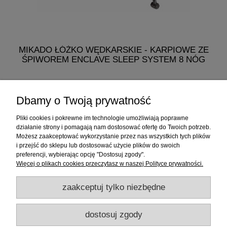
MIKADO ŁÓŻKO WĘDKARSKIE - KARPIOWE ZE
ŚPIWOREM ENCLAVE SLEEP SYSTEM 8 NÓG
768,60 zł
Dbamy o Twoją prywatność
do koszyka
Pliki cookies i pokrewne im technologie umożliwiają poprawne
działanie strony i pomagają nam dostosować ofertę do Twoich potrzeb.
Możesz zaakceptować wykorzystanie przez nas wszystkich tych plików
i przejść do sklepu lub dostosować użycie plików do swoich
Informacje
preferencji, wybierając opcję "Dostosuj zgody".
Więcej o plikach cookies przeczytasz w naszej Polityce prywatności.
Sklep internetowy
zaakceptuj tylko niezbędne
RATY
dostosuj zgody
Promocje