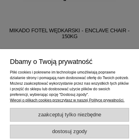
MIKADO FOTEL WĘDKARSKI - ENCLAVE CHAIR -
150KG
318,90 zł
Dbamy o Twoją prywatność
do koszyka
Pliki cookies i pokrewne im technologie umożliwiają poprawne
działanie strony i pomagają nam dostosować ofertę do Twoich potrzeb.
Możesz zaakceptować wykorzystanie przez nas wszystkich tych plików
i przejść do sklepu lub dostosować użycie plików do swoich
Informacje
preferencji, wybierając opcję "Dostosuj zgody".
Więcej o plikach cookies przeczytasz w naszej Polityce prywatności.
Sklep internetowy
zaakceptuj tylko niezbędne
RATY
dostosuj zgody
Promocje