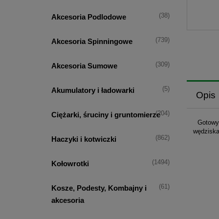
(38)
Akcesoria Podlodowe
(739)
Akcesoria Spinningowe
(309)
Akcesoria Sumowe
(5)
Akumulatory i ładowarki
Opis
(204)
Ciężarki, śruciny i gruntomierze
Gotowy 
wędziska
(862)
Haczyki i kotwiczki
(1494)
Kołowrotki
(61)
Kosze, Podesty, Kombajny i
akcesoria