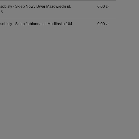
sobisty - Sklep Nowy Dwór Mazowiecki ul.
0,00 zł
 5
sobisty - Sklep Jabłonna ul. Modlińska 104
0,00 zł