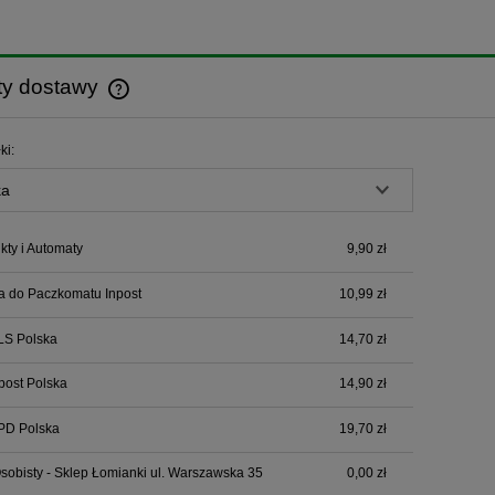
ty dostawy
Cena nie zawiera ewentualnych kosztów
ki:
płatności
ty i Automaty
9,90 zł
a do Paczkomatu Inpost
10,99 zł
LS Polska
14,70 zł
npost Polska
14,90 zł
PD Polska
19,70 zł
sobisty - Sklep Łomianki ul. Warszawska 35
0,00 zł