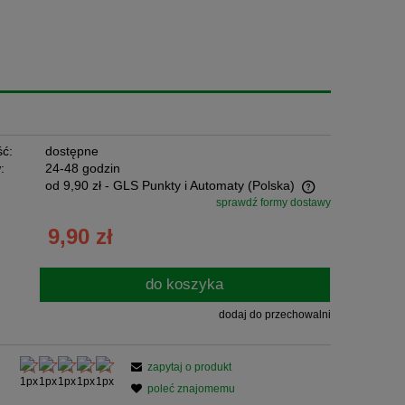
ć:
dostępne
:
24-48 godzin
od 9,90 zł
- GLS Punkty i Automaty
(Polska)
sprawdź formy dostawy
Cena nie zawiera ewentualnych kosztów
9,90 zł
płatności
do koszyka
dodaj do przechowalni
zapytaj o produkt
poleć znajomemu