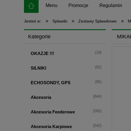
Menu
Promocje
Regulamin
»
»
»
Jesteś w:
Spławiki
Zestawy Spławikowe
M
Kategorie
MIKA
(19)
OKAZJE !!!
(92)
SILNIKI
(85)
ECHOSONDY, GPS
(844)
Akcesoria
(560)
Akcesoria Feederowe
(542)
Akcesoria Karpiowe