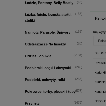
(18)
Łodzie, Pontony, Belly Boat'y
(158)
Łóżka, fotele, krzesła, stołki,
Kosz
stoliki
(168)
Namioty, Parasole, Śpiwory
Kraj wysył
(20)
Odstraszacze Na Insekty
GLS Punk
(2104)
Odzież i obuwie
Przesyłk
(240)
Podbieraki, osęki i chwytaki
Kurier G
(233)
Podpórki, uchwyty, rolki
Kurier I
(576)
Pokrowce, torby, plecaki i tuby
Kurier D
Odbiór O
(3479)
Przynęty