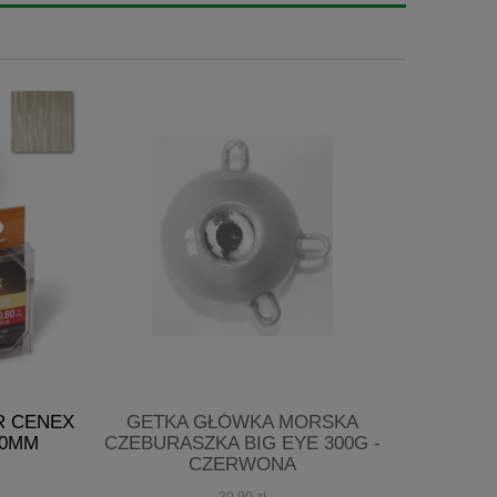
R CENEX
GETKA GŁÓWKA MORSKA
GET
80MM
CZEBURASZKA BIG EYE 300G -
CZEBUR
CZERWONA