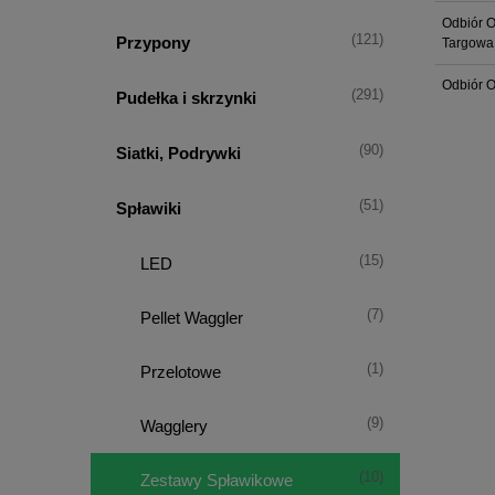
Odbiór O
(121)
Przypony
Targowa
Odbiór O
(291)
Pudełka i skrzynki
(90)
Siatki, Podrywki
(51)
Spławiki
(15)
LED
(7)
Pellet Waggler
(1)
Przelotowe
(9)
Wagglery
(10)
Zestawy Spławikowe