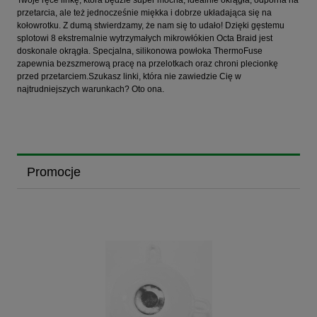
Twoje ręce linkę, która będzie super mocna, idealnie okrągła, odporna na
przetarcia, ale też jednocześnie miękka i dobrze układająca się na
kołowrotku. Z dumą stwierdzamy, że nam się to udało! Dzięki gęstemu
splotowi 8 ekstremalnie wytrzymałych mikrowłókien Octa Braid jest
doskonale okrągła. Specjalna, silikonowa powłoka ThermoFuse
zapewnia bezszmerową pracę na przelotkach oraz chroni plecionkę
przed przetarciem.Szukasz linki, która nie zawiedzie Cię w
najtrudniejszych warunkach? Oto ona.
Promocje