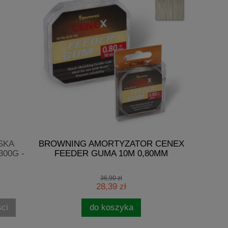
SKA
BROWNING AMORTYZATOR CENEX
GET
300G -
FEEDER GUMA 10M 0,80MM
CZEBUR
36,90 zł
28,39 zł
ci
do koszyka
pow