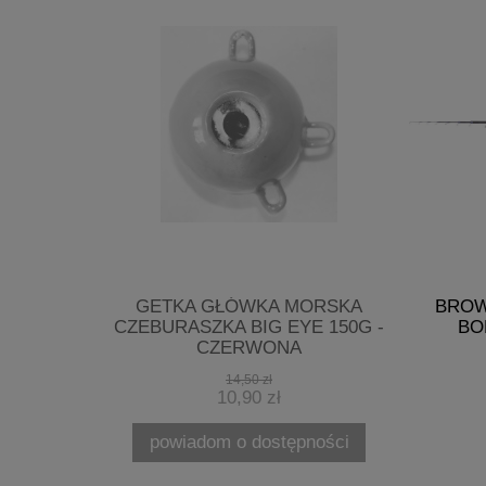
ROD POD
GETKA GŁÓWKA MORSKA
BROW
NER
CZEBURASZKA BIG EYE 150G -
BO
CZERWONA
14,50 zł
10,90 zł
powiadom o dostępności