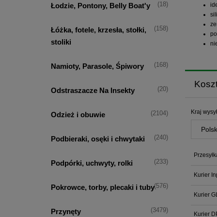
(18)
Łodzie, Pontony, Belly Boat'y
id
si
ze
(158)
Łóżka, fotele, krzesła, stołki,
po
stoliki
ni
(168)
Namioty, Parasole, Śpiwory
Kosz
(20)
Odstraszacze Na Insekty
Kraj wysył
(2104)
Odzież i obuwie
(240)
Podbieraki, osęki i chwytaki
Przesyłk
(233)
Podpórki, uchwyty, rolki
Kurier I
(576)
Pokrowce, torby, plecaki i tuby
Kurier G
(3479)
Przynęty
Kurier D