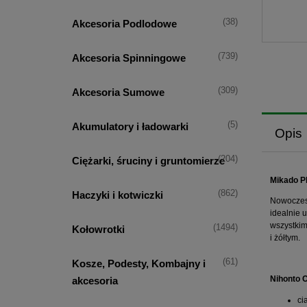
(38)
Akcesoria Podlodowe
(739)
Akcesoria Spinningowe
(309)
Akcesoria Sumowe
(5)
Akumulatory i ładowarki
Opis
(204)
Ciężarki, śruciny i gruntomierze
Mikado P
(862)
Haczyki i kotwiczki
Nowoczesn
idealnie 
wszystkim
(1494)
Kołowrotki
i żółtym.
(61)
Kosze, Podesty, Kombajny i
Nihonto O
akcesoria
ci