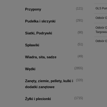
GLS Punk
(121)
Przypony
Odbiór O
(291)
Pudełka i skrzynki
Odbiór O
Targowa
(90)
Siatki, Podrywki
Odbiór O
(51)
Spławiki
(49)
Wiadra, sita, sadze
(2855)
Wędki
(320)
Zanęty, ziemie, pellety, kulki i
dodatki zanętowe
(1715)
Żyłki i plecionki