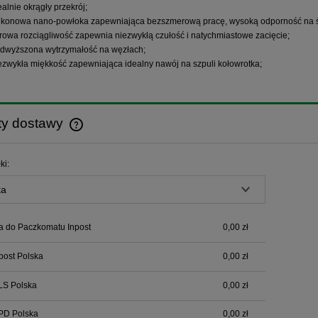
ealnie okrągły przekrój;
likonowa nano-powłoka zapewniająca bezszmerową pracę, wysoką odporność na ście
rowa rozciągliwość zapewnia niezwykłą czułość i natychmiastowe zacięcie;
dwyższona wytrzymałość na węzłach;
ezwykła miękkość zapewniająca idealny nawój na szpuli kołowrotka;
ty dostawy
Cena nie zawiera ewentualnych kosztów
ki:
płatności
a do Paczkomatu Inpost
0,00 zł
npost Polska
0,00 zł
LS Polska
0,00 zł
PD Polska
0,00 zł