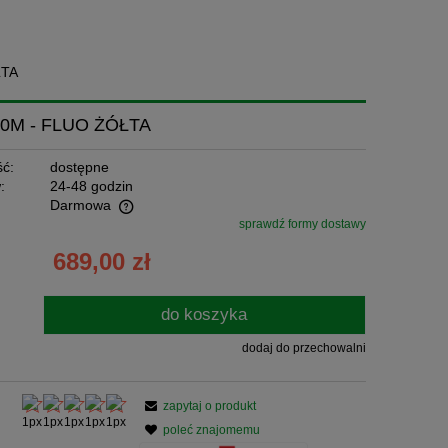
ŁTA
00M - FLUO ŻÓŁTA
ć:
dostępne
:
24-48 godzin
Darmowa
sprawdź formy dostawy
tualnych kosztów
689,00 zł
do koszyka
dodaj do przechowalni
zapytaj o produkt
poleć znajomemu