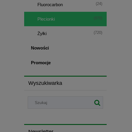
(24)
Fluorocarbon
(970)
Plecionki
(720)
Żyłki
Nowości
Promocje
Wyszukiwarka
Newsletter