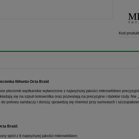
Kod produkt
lecionka Nihonto Octa Braid
e plecionki wędkarskie wytworzone z najwyższej jakości mikrowłókien precyzyjnie 
układają się na szpuli kołowrotka oraz pozwalają na precyzyjne i dalekie rzuty. Nie
 do połowu sandaczy i dorszy, sprawdzą się również przy sumowych i szczupakow
cta Braid:
asny splot z 8 najwyższej jakości mikrowłókien;