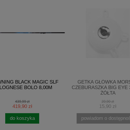
NING BLACK MAGIC SLF
GETKA GŁÓWKA MOR
LOGNESE BOLO 8,00M
CZEBURASZKA BIG EYE 
ŻÓŁTA
439,99 zł
20,90 zł
419,90 zł
15,90 zł
do koszyka
powiadom o dostępnoś