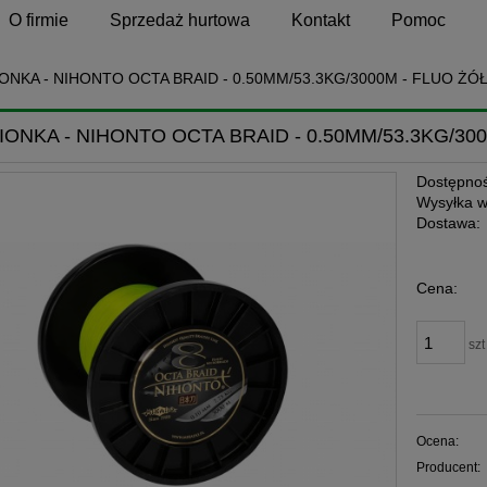
O firmie
Sprzedaż hurtowa
Kontakt
Pomoc
ONKA - NIHONTO OCTA BRAID - 0.50MM/53.3KG/3000M - FLUO ŻÓ
IONKA - NIHONTO OCTA BRAID - 0.50MM/53.3KG/30
Dostępnoś
Wysyłka w
Dostawa:
Cena nie zawiera ewen
Cena:
płatności
szt
Ocena:
Producent: