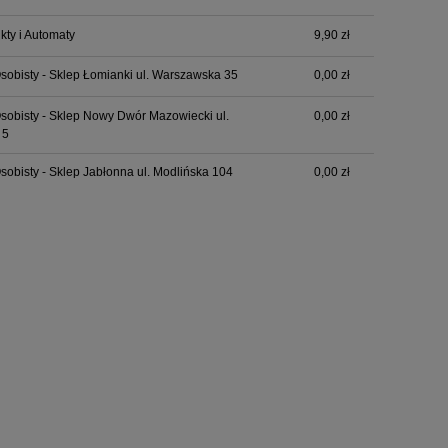
ty i Automaty
9,90 zł
sobisty - Sklep Łomianki ul. Warszawska 35
0,00 zł
sobisty - Sklep Nowy Dwór Mazowiecki ul.
0,00 zł
 5
sobisty - Sklep Jabłonna ul. Modlińska 104
0,00 zł