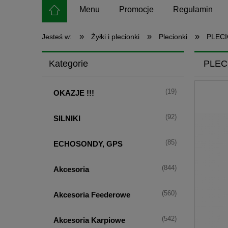
Menu
Promocje
Regulamin
»
»
»
Jesteś w:
Żyłki i plecionki
Plecionki
PLECI
Kategorie
PLEC
(19)
OKAZJE !!!
(92)
SILNIKI
(85)
ECHOSONDY, GPS
(844)
Akcesoria
(560)
Akcesoria Feederowe
(542)
Akcesoria Karpiowe