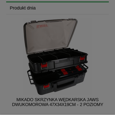
Produkt dnia
MIKADO SKRZYNKA WĘDKARSKA JAWS
M
DWUKOMOROWA 47X34X19CM - 2 POZIOMY
K