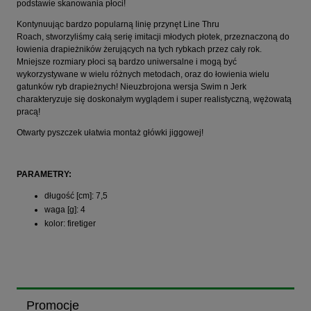
podstawie skanowania płoci!
Kontynuując bardzo popularną linię przynęt Line Thru
Roach, stworzyliśmy całą serię imitacji młodych płotek, przeznaczoną do
łowienia drapieżników żerujących na tych rybkach przez cały rok.
Mniejsze rozmiary płoci są bardzo uniwersalne i mogą być
wykorzystywane w wielu różnych metodach, oraz do łowienia wielu
gatunków ryb drapieżnych! Nieuzbrojona wersja Swim n Jerk
charakteryzuje się doskonałym wyglądem i super realistyczną, wężowatą
pracą!
Otwarty pyszczek ułatwia montaż główki jiggowej!
PARAMETRY:
długość [cm]: 7,5
waga [g]: 4
kolor: firetiger
Promocje