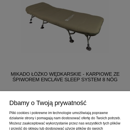
MIKADO ŁÓŻKO WĘDKARSKIE - KARPIOWE ZE
MI
ŚPIWOREM ENCLAVE SLEEP SYSTEM 8 NÓG
768,60 zł
Dbamy o Twoją prywatność
do koszyka
Pliki cookies i pokrewne im technologie umożliwiają poprawne
działanie strony i pomagają nam dostosować ofertę do Twoich potrzeb.
Możesz zaakceptować wykorzystanie przez nas wszystkich tych plików
i przejść do sklepu lub dostosować użycie plików do swoich