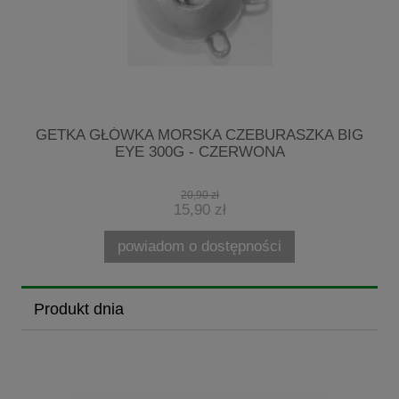
G
GETKA GŁÓWKA MORSKA CZEBURASZKA BIG
M
EYE 300G - CZERWONA
20,90 zł
15,90 zł
powiadom o dostępności
Produkt dnia