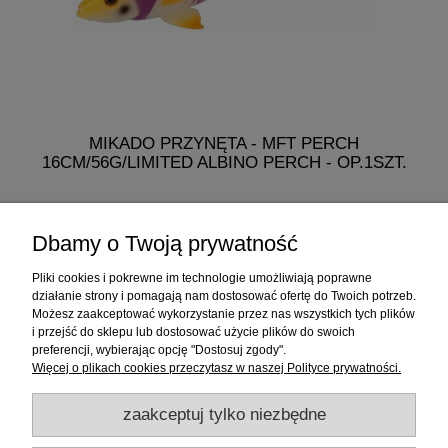
MIKADO PRZYNĘTA - MFT PERCH
16CM/56G/LIMITED ALBINO PERCH - OP.1SZT.
19,99 zł
Dbamy o Twoją prywatność
do koszyka
Pliki cookies i pokrewne im technologie umożliwiają poprawne
działanie strony i pomagają nam dostosować ofertę do Twoich potrzeb.
Możesz zaakceptować wykorzystanie przez nas wszystkich tych plików
i przejść do sklepu lub dostosować użycie plików do swoich
Informacje
preferencji, wybierając opcję "Dostosuj zgody".
Więcej o plikach cookies przeczytasz w naszej Polityce prywatności.
Sklep internetowy
zaakceptuj tylko niezbędne
RATY