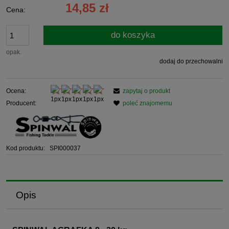
14,85 zł
Cena:
do koszyka
opak.
dodaj do przechowalni
Ocena:
zapytaj o produkt
Producent:
poleć znajomemu
Kod produktu:
SPI000037
Opis