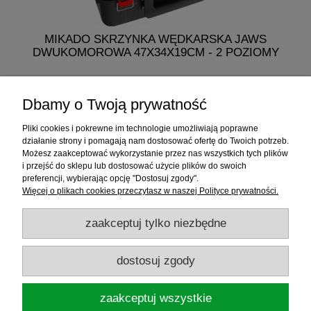
MIKADO SKRZYNKA WĘDKARSKA JAWS
M
DWUKOMOROWA 47X34X19CM - 2 POZIOMY
249,50 zł
Dbamy o Twoją prywatność
do koszyka
Pliki cookies i pokrewne im technologie umożliwiają poprawne
działanie strony i pomagają nam dostosować ofertę do Twoich potrzeb.
Możesz zaakceptować wykorzystanie przez nas wszystkich tych plików
i przejść do sklepu lub dostosować użycie plików do swoich
Informacje
preferencji, wybierając opcję "Dostosuj zgody".
Więcej o plikach cookies przeczytasz w naszej Polityce prywatności.
Sklep internetowy
zaakceptuj tylko niezbędne
RATY
dostosuj zgody
Promocje
zaakceptuj wszystkie
Sklep Wędkarski ELDORADO
ul.Warszawska 35, 05-092 Łomianki, woj.