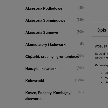
(38)
Akcesoria Podlodowe
(739)
Akcesoria Spinningowe
Opis
(309)
Akcesoria Sumowe
(5)
Akumulatory i ładowarki
WOBLER 
Specjalni
(204)
Ciężarki, śruciny i gruntomierze
Dzięki na
Parametry
(862)
Haczyki i kotwiczki
dł
wa
(1494)
Kołowrotki
gł
(61)
Kosze, Podesty, Kombajny i
akcesoria