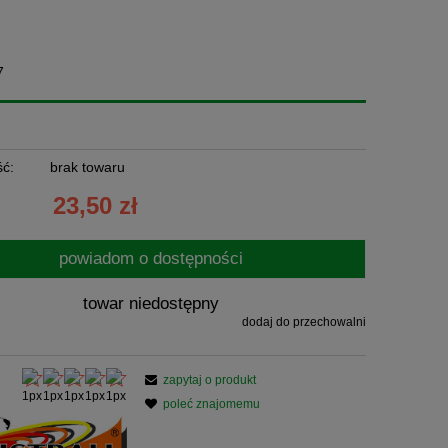
7
ć:
brak towaru
23,50 zł
powiadom o dostępności
towar niedostępny
dodaj do przechowalni
zapytaj o produkt
poleć znajomemu