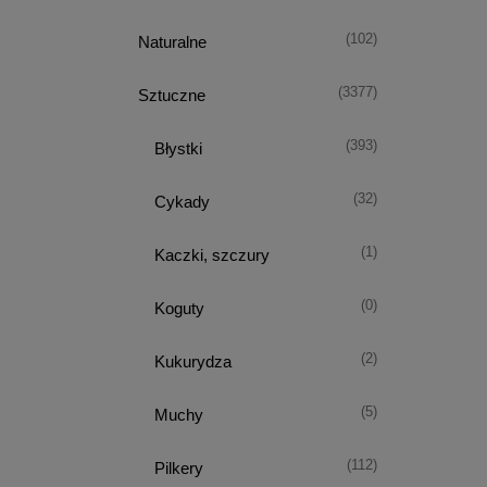
(102)
Naturalne
(3377)
Sztuczne
(393)
Błystki
(32)
Cykady
(1)
Kaczki, szczury
(0)
Koguty
(2)
Kukurydza
(5)
Muchy
(112)
Pilkery