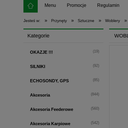
Menu
Promocje
Regulamin
»
»
»
»
Jesteś w:
Przynęty
Sztuczne
Woblery
Kategorie
WOBL
(19)
OKAZJE !!!
(92)
SILNIKI
(85)
ECHOSONDY, GPS
(844)
Akcesoria
(560)
Akcesoria Feederowe
(542)
Akcesoria Karpiowe