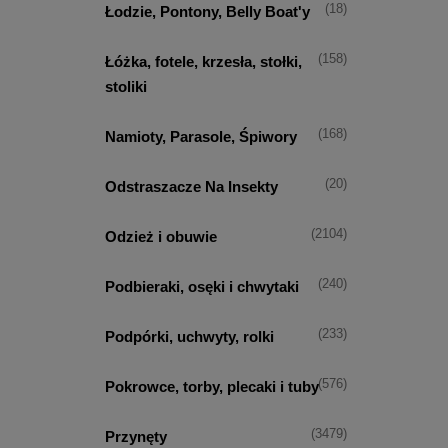
(18)
Łodzie, Pontony, Belly Boat'y
(158)
Łóżka, fotele, krzesła, stołki,
stoliki
(168)
Namioty, Parasole, Śpiwory
(20)
Odstraszacze Na Insekty
(2104)
Odzież i obuwie
(240)
Podbieraki, osęki i chwytaki
(233)
Podpórki, uchwyty, rolki
(576)
Pokrowce, torby, plecaki i tuby
(3479)
Przynęty