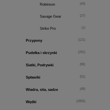
(43)
Robinson
(27)
Savage Gear
(1)
Strike Pro
(121)
Przypony
(291)
Pudełka i skrzynki
(90)
Siatki, Podrywki
(51)
Spławiki
(49)
Wiadra, sita, sadze
(2855)
Wędki