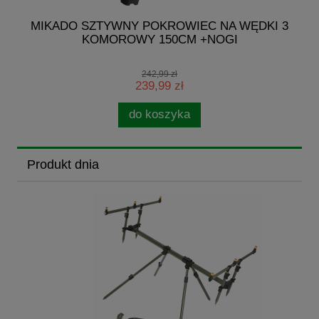
G
MIKADO SZTYWNY POKROWIEC NA WĘDKI 3
M
KOMOROWY 150CM +NOGI
242,99 zł
239,99 zł
do koszyka
Produkt dnia