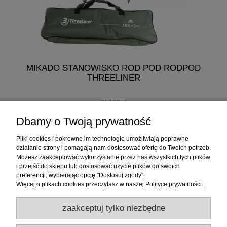
MIKADO STANOWISKO ROD POD RODPOD
THREELINER
217,00 zł
207,00 zł
Dbamy o Twoją prywatność
do koszyka
Pliki cookies i pokrewne im technologie umożliwiają poprawne
działanie strony i pomagają nam dostosować ofertę do Twoich potrzeb.
Możesz zaakceptować wykorzystanie przez nas wszystkich tych plików
i przejść do sklepu lub dostosować użycie plików do swoich
Informacje
preferencji, wybierając opcję "Dostosuj zgody".
Więcej o plikach cookies przeczytasz w naszej Polityce prywatności.
Sklep internetowy
zaakceptuj tylko niezbędne
RATY