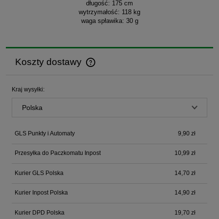
długość
: 175 cm
wytrzymałość: 118 kg
waga spławika: 30 g
Koszty dostawy
Cena nie zawiera ewentualnych kosztów płatności
Kraj wysyłki:
GLS Punkty i Automaty
9,90 zł
Przesyłka do Paczkomatu Inpost
10,99 zł
Kurier GLS Polska
14,70 zł
Kurier Inpost Polska
14,90 zł
Kurier DPD Polska
19,70 zł