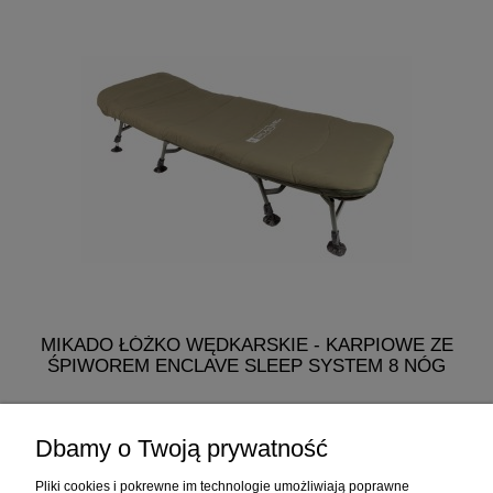
MIKADO ŁÓŻKO WĘDKARSKIE - KARPIOWE ZE
M
ŚPIWOREM ENCLAVE SLEEP SYSTEM 8 NÓG
768,60 zł
Dbamy o Twoją prywatność
do koszyka
Pliki cookies i pokrewne im technologie umożliwiają poprawne