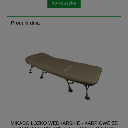
do koszyka
Produkt dnia
MIKADO ŁÓŻKO WĘDKARSKIE - KARPIOWE ZE
MI