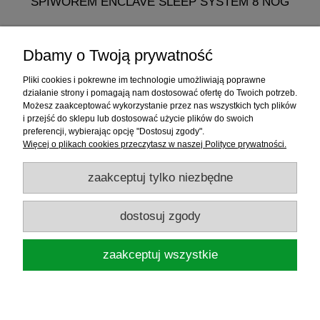
ŚPIWOREM ENCLAVE SLEEP SYSTEM 8 NÓG
768,60 zł
Dbamy o Twoją prywatność
do koszyka
Pliki cookies i pokrewne im technologie umożliwiają poprawne
działanie strony i pomagają nam dostosować ofertę do Twoich potrzeb.
Możesz zaakceptować wykorzystanie przez nas wszystkich tych plików
i przejść do sklepu lub dostosować użycie plików do swoich
Informacje
preferencji, wybierając opcję "Dostosuj zgody".
Więcej o plikach cookies przeczytasz w naszej Polityce prywatności.
Sklep internetowy
zaakceptuj tylko niezbędne
RATY
dostosuj zgody
Promocje
zaakceptuj wszystkie
Sklep Wędkarski ELDORADO
ul.Warszawska 35, 05-092 Łomianki, woj.
mazowieckie, NIP: 1181719450
pokaż pełną wersję strony