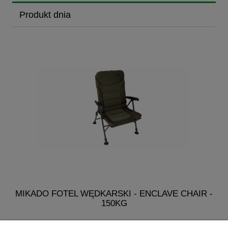
Produkt dnia
MIKADO FOTEL WĘDKARSKI - ENCLAVE CHAIR -
150KG