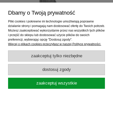
Dbamy o Twoją prywatność
Pliki cookies i pokrewne im technologie umożliwiają poprawne
działanie strony i pomagają nam dostosować ofertę do Twoich potrzeb.
Możesz zaakceptować wykorzystanie przez nas wszystkich tych plików
i przejść do sklepu lub dostosować użycie plików do swoich
preferencji, wybierając opcję "Dostosuj zgody".
Więcej o plikach cookies przeczytasz w naszej Polityce prywatności.
MIKADO SIEDZISKO KOSZ PODEST
zaakceptuj tylko niezbędne
METHOD FEEDER MX36
dostosuj zgody
1 845,00 zł
zaakceptuj wszystkie
powiadom o dostępności