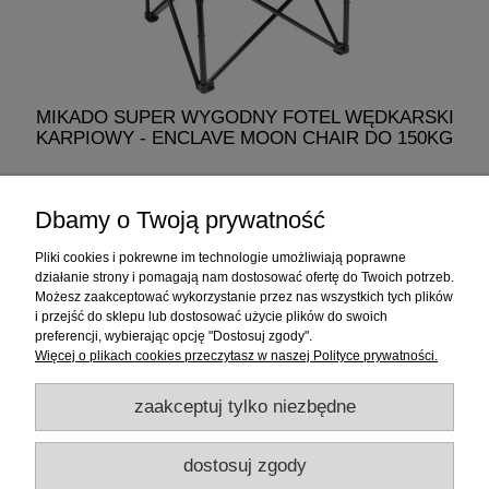
MIKADO SUPER WYGODNY FOTEL WĘDKARSKI
MI
KARPIOWY - ENCLAVE MOON CHAIR DO 150KG
329,00 zł
Dbamy o Twoją prywatność
do koszyka
Pliki cookies i pokrewne im technologie umożliwiają poprawne
działanie strony i pomagają nam dostosować ofertę do Twoich potrzeb.
Możesz zaakceptować wykorzystanie przez nas wszystkich tych plików
i przejść do sklepu lub dostosować użycie plików do swoich
Informacje
preferencji, wybierając opcję "Dostosuj zgody".
Więcej o plikach cookies przeczytasz w naszej Polityce prywatności.
Sklep internetowy
zaakceptuj tylko niezbędne
RATY
dostosuj zgody
Promocje