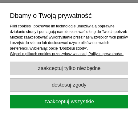
Dbamy o Twoją prywatność
Pliki cookies i pokrewne im technologie umożliwiają poprawne
działanie strony i pomagają nam dostosować ofertę do Twoich potrzeb.
Możesz zaakceptować wykorzystanie przez nas wszystkich tych plików
i przejść do sklepu lub dostosować użycie plików do swoich
preferencji, wybierając opcję "Dostosuj zgody".
Więcej o plikach cookies przeczytasz w naszej Polityce prywatności.
zaakceptuj tylko niezbędne
MIKADO ŻYŁKA FLUOROCARBON PRIME
dostosuj zgody
0,16MM/30M
zaakceptuj wszystkie
16,69 zł
do koszyka