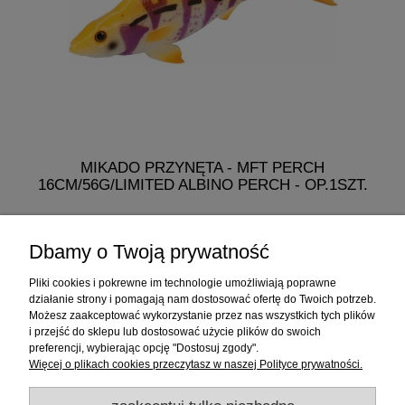
MIKADO PRZYNĘTA - MFT PERCH
MI
16CM/56G/LIMITED ALBINO PERCH - OP.1SZT.
19,99 zł
Dbamy o Twoją prywatność
do koszyka
Pliki cookies i pokrewne im technologie umożliwiają poprawne
działanie strony i pomagają nam dostosować ofertę do Twoich potrzeb.
Możesz zaakceptować wykorzystanie przez nas wszystkich tych plików
i przejść do sklepu lub dostosować użycie plików do swoich
Informacje
preferencji, wybierając opcję "Dostosuj zgody".
Więcej o plikach cookies przeczytasz w naszej Polityce prywatności.
Sklep internetowy